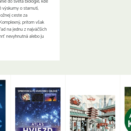
nie do sveta biológie, kde
 výskumy o starnutí,
možnej ceste za
Komplexný, pritom však
ad na jednu z najväčších
mrť nevyhnutná alebo ju