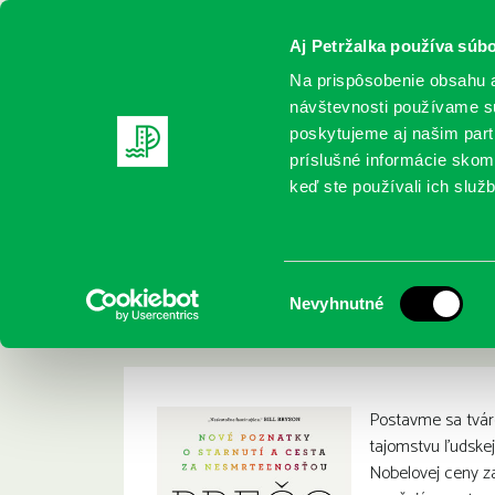
Aj Petržalka používa súbo
Na prispôsobenie obsahu a
návštevnosti používame sú
poskytujeme aj našim partn
REGISTRUJTE SA
ONLINE KATALÓ
príslušné informácie skomb
keď ste používali ich služb
Domov
Nové knihy
Ramakrishnan, Venki: Prečo umiera
Ramakrishnan, Venk
:
Výber
Nevyhnutné
a cesta za nesmrteľ
súhlasu
Postavme sa tvár
tajomstvu ľudskej 
Nobelovej ceny z