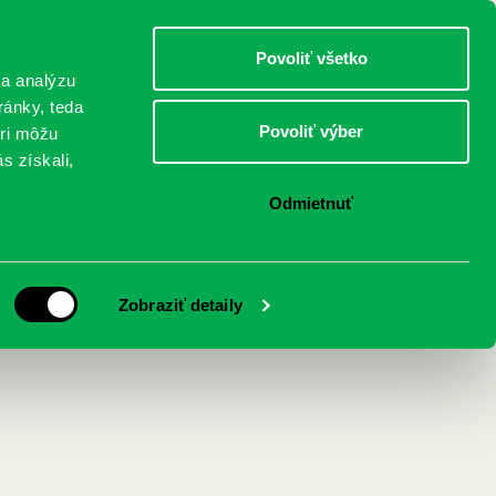
DETI
MLÁDEŽ
DOSPELÍ
Povoliť všetko
 a analýzu
ránky, teda
Povoliť výber
eri môžu
NICI
FEDINOVA
KONTAKTY
s získali,
Odmietnuť
oznatky o starnutí
Zobraziť detaily