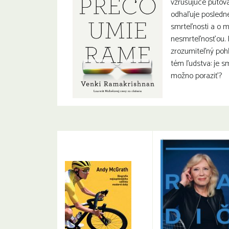
vzrušujúce putova
odhaľuje posledné
smrteľnosti a o 
nesmrteľnosťou. 
zrozumiteľný pohľ
tém ľudstva: je s
možno poraziť?