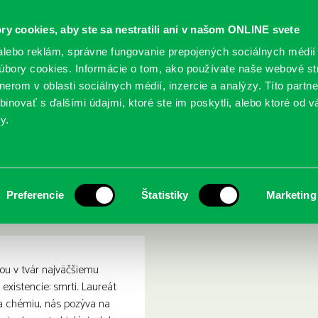
ry cookies, aby ste sa nestratili ani v našom ONLINE svete
lebo reklám, správne fungovanie prepojených sociálnych médií
bory cookies. Informácie o tom, ako používate naše webové st
erom v oblasti sociálnych médií, inzercie a analýzy. Títo partn
GY
SLUŽBY
PODUJATIA
POBOČKY
O KNIŽ
inovať s ďalšími údajmi, ktoré ste im poskytli, alebo ktoré od vá
y.
me: nové poznatky o starnutí a cesta za nesmrteľnosťou
i: Prečo umierame: nové p
Preferencie
Štatistiky
Marketing
nosťou
ou v tvár najväčšiemu
existencie: smrti. Laureát
a chémiu, nás pozýva na