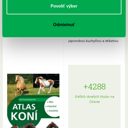
Povoliť výber
Odmietnuť
Rudź, Przemyslaw: Atlas hviezd:
Hardy, Paula: Japonsko na tanieri:
Sprievodca po hviezdnej oblohe
kompletný sprievodca
japonskou kuchyňou a etiketou
+4288
ďalších skvelých titulov na
čítanie