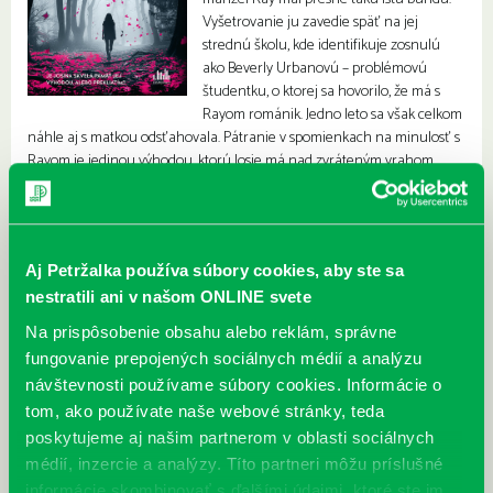
Vyšetrovanie ju zavedie späť na jej
strednú školu, kde identifikuje zosnulú
ako Beverly Urbanovú – problémovú
študentku, o ktorej sa hovorilo, že má s
Rayom románik. Jedno leto sa však celkom
náhle aj s matkou odsťahovala. Pátranie v spomienkach na minulosť s
Rayom je jedinou výhodou, ktorú Josie má nad zvráteným vrahom,
ktorého besnenie sa ešte len začína…
Aj Petržalka používa súbory cookies, aby ste sa
nestratili ani v našom ONLINE svete
Na prispôsobenie obsahu alebo reklám, správne
fungovanie prepojených sociálnych médií a analýzu
návštevnosti používame súbory cookies. Informácie o
tom, ako používate naše webové stránky, teda
poskytujeme aj našim partnerom v oblasti sociálnych
médií, inzercie a analýzy. Títo partneri môžu príslušné
informácie skombinovať s ďalšími údajmi, ktoré ste im