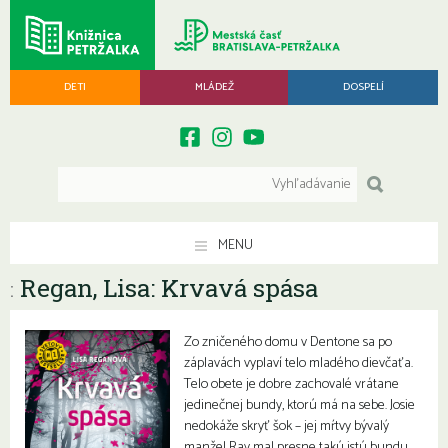
DETI
MLÁDEŽ
DOSPELÍ
MENU
Regan, Lisa: Krvavá spása
:
Zo zničeného domu v Dentone sa po
záplavách vyplaví telo mladého dievčaťa.
Telo obete je dobre zachovalé vrátane
jedinečnej bundy, ktorú má na sebe. Josie
nedokáže skryť šok – jej mŕtvy bývalý
manžel Ray mal presne takú istú bundu.