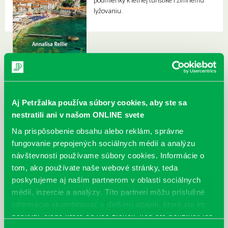
podmienky k letnej turistike i zimnému
lyžovaniu.
Aj Petržalka používa súbory cookies, aby ste sa
nestratili ani v našom ONLINE svete
Na prispôsobenie obsahu alebo reklám, správne
fungovanie prepojených sociálnych médií a analýzu
návštevnosti používame súbory cookies. Informácie o
tom, ako používate naše webové stránky, teda
poskytujeme aj našim partnerom v oblasti sociálnych
médií, inzercie a analýzy. Títo partneri môžu príslušné
informácie skombinovať s ďalšími údajmi, ktoré ste im
poskytli, alebo ktoré od vás získali, keď ste používali ich