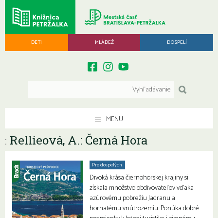
DETI
MLÁDEŽ
DOSPELÍ
MENU
Rellieová, A.: Černá Hora
:
Pre dospelých
Divoká krása čiernohorskej krajiny si
získala množstvo obdivovateľov vďaka
azúrovému pobrežiu Jadranu a
hornatému vnútrozemiu. Ponúka dobré