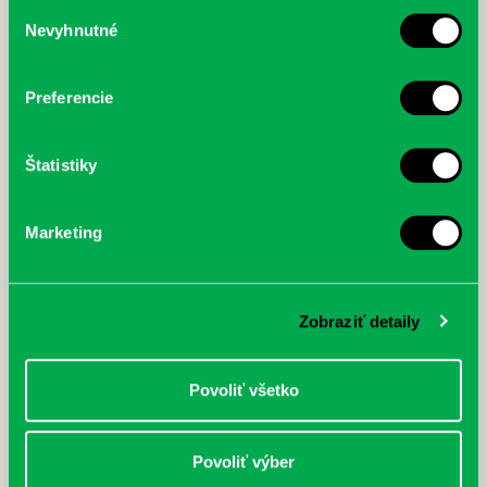
služby.
Výber
Nevyhnutné
súhlasu
McGrath, Andy: Tadej Pogačar:
Bárdy, Peter: Radičová
Prvá biografia najväčšieho
cyklistu modernej doby:
Preferencie
nezastaviteľný
Štatistiky
Marketing
Zobraziť detaily
Povoliť všetko
Povoliť výber