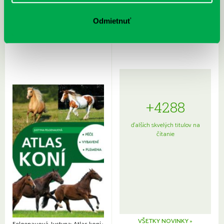
Rudź, Przemyslaw: Atlas hviezd:
Hardy, Paula: Japonsko na tanieri:
Sprievodca po hviezdnej oblohe
kompletný sprievodca
Odmietnuť
japonskou kuchyňou a etiketou
+4288
ďalších skvelých titulov na
čítanie
VŠETKY NOVINKY »