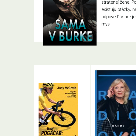
stratenej žene. P
existujú otázky, n
odpoveď. V hre je 
myslí.