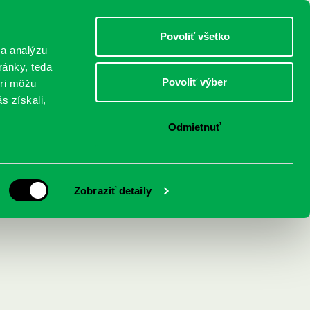
DETI
MLÁDEŽ
DOSPELÍ
Povoliť všetko
 a analýzu
ránky, teda
Povoliť výber
eri môžu
NICI
FEDINOVA
KONTAKTY
s získali,
Odmietnuť
Zobraziť detaily