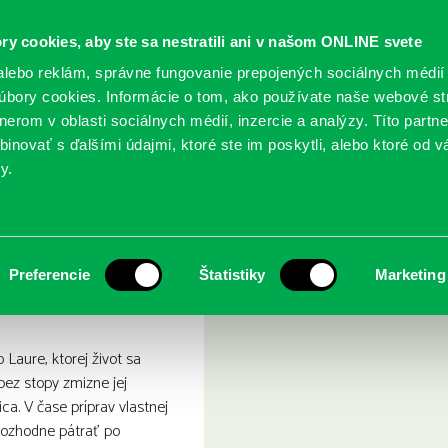
ry cookies, aby ste sa nestratili ani v našom ONLINE svete
lebo reklám, správne fungovanie prepojených sociálnych médií
bory cookies. Informácie o tom, ako používate naše webové st
erom v oblasti sociálnych médií, inzercie a analýzy. Títo partn
GY
SLUŽBY
PODUJATIA
POBOČKY
O KNIŽ
inovať s ďalšími údajmi, ktoré ste im poskytli, alebo ktoré od vá
y.
 búrke
Preferencie
Štatistiky
Marketing
Laure, ktorej život sa
bez stopy zmizne jej
ca. V čase príprav vlastnej
rozhodne pátrať po