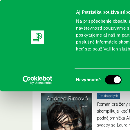
Aj Petržalka používa súbo
Na prispôsobenie obsahu a
návštevnosti používame sú
poskytujeme aj našim partn
REGISTRUJTE SA
ONLINE KATALÓ
príslušné informácie skomb
keď ste používali ich služb
Domov
Nové knihy
Rimová, A.: Sama v búrke
Rimová, A.: Sama v
:
Výber
Nevyhnutné
súhlasu
Pre dospelých
Román pre ženy o 
skomplikuje, keď 
podnájomníčka Ali
svadby sa Laura 