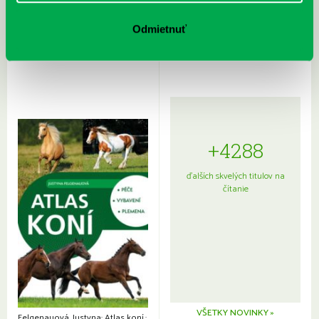
Rudź, Przemyslaw: Atlas hviezd:
Hardy, Paula: Japonsko na tanieri:
Sprievodca po hviezdnej oblohe
kompletný sprievodca
Odmietnuť
japonskou kuchyňou a etiketou
+4288
ďalších skvelých titulov na
čítanie
VŠETKY NOVINKY »
Felgenauová, Justyna: Atlas koní.: