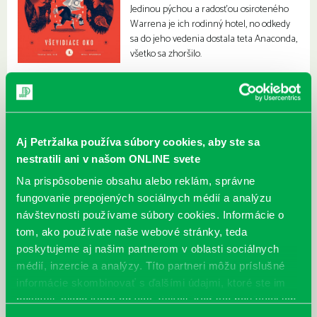
Jedinou pýchou a radosťou osiroteného
Warrena je ich rodinný hotel, no odkedy
sa do jeho vedenia dostala teta Anaconda,
všetko sa zhoršilo.
Aj Petržalka používa súbory cookies, aby ste sa
nestratili ani v našom ONLINE svete
Na prispôsobenie obsahu alebo reklám, správne
fungovanie prepojených sociálnych médií a analýzu
návštevnosti používame súbory cookies. Informácie o
tom, ako používate naše webové stránky, teda
poskytujeme aj našim partnerom v oblasti sociálnych
médií, inzercie a analýzy. Títo partneri môžu príslušné
informácie skombinovať s ďalšími údajmi, ktoré ste im
poskytli, alebo ktoré od vás získali, keď ste používali ich
služby.