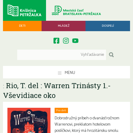
DETI
MLÁDEŽ
DOSPELÍ
MENU
Rio, T. del : Warren Trinásty 1.-
:
Vševidiace oko
Pre deti
Dobrodružný príbeh o dvanásťročnom
Warrenovi, prekliatom hotelovom
poslíčkovi, ktorý má hrozitánsku smolu.