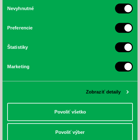
Výber
Nevyhnutné
súhlasu
McGrath, Andy: Tadej Pogačar:
Bárdy, Peter: Radičová
Prvá biografia najväčšieho
cyklistu modernej doby:
nezastaviteľný
Preferencie
Štatistiky
Marketing
Zobraziť detaily
Povoliť všetko
Povoliť výber