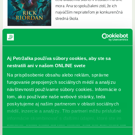
mora. Ana so spolužiakmi zistí, že ich
najväčším nepriateľom je konkurenčná
stredná škola.
Aj Petržalka používa súbory cookies, aby ste sa
nestratili ani v našom ONLINE svete
Na prispôsobenie obsahu alebo reklám, správne
fungovanie prepojených sociálnych médií a analýzu
návštevnosti používame súbory cookies. Informácie o
tom, ako používate naše webové stránky, teda
poskytujeme aj našim partnerom v oblasti sociálnych
médií, inzercie a analýzy. Títo partneri môžu príslušné
informácie skombinovať s ďalšími údajmi, ktoré ste im
poskytli, alebo ktoré od vás získali, keď ste používali ich
služby.
Výber