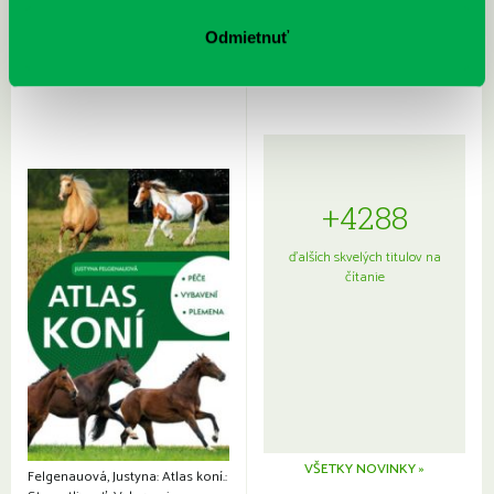
Rudź, Przemyslaw: Atlas hviezd:
Hardy, Paula: Japonsko na tanieri:
Sprievodca po hviezdnej oblohe
kompletný sprievodca
Odmietnuť
japonskou kuchyňou a etiketou
+4288
ďalších skvelých titulov na
čítanie
VŠETKY NOVINKY »
Felgenauová, Justyna: Atlas koní.: