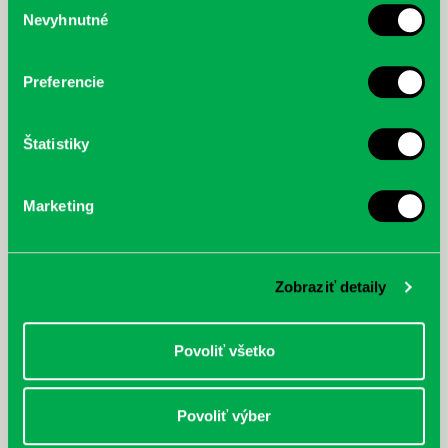
Nevyhnutné
McGrath, Andy: Tadej Pogačar:
Bárdy, Peter: Radičová
súhlasu
Prvá biografia najväčšieho
cyklistu modernej doby:
nezastaviteľný
Preferencie
Štatistiky
Marketing
Zobraziť detaily
Povoliť všetko
Povoliť výber