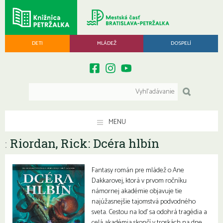
DETI
MLÁDEŽ
DOSPELÍ
MENU
Riordan, Rick: Dcéra hlbín
:
Fantasy román pre mládež o Ane
Dakkarovej, ktorá v prvom ročníku
námornej akadémie objavuje tie
najúžasnejšie tajomstvá podvodného
sveta. Cestou na loď sa odohrá tragédia a
celá akadémia skončí v troskách na dne