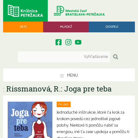
DETI
MLÁDEŽ
DOSPELÍ
MENU
Rissmanová, R.: Joga pre teba
:
Pre deti
Jednoduché inštrukcie, ktoré ťa krok za
krokom povedú cez jednotlivé jogové
polohy. Niektoré ti pomôžu nabiť sa
energiou, iné ťa zase upokoja a pomôžu ti