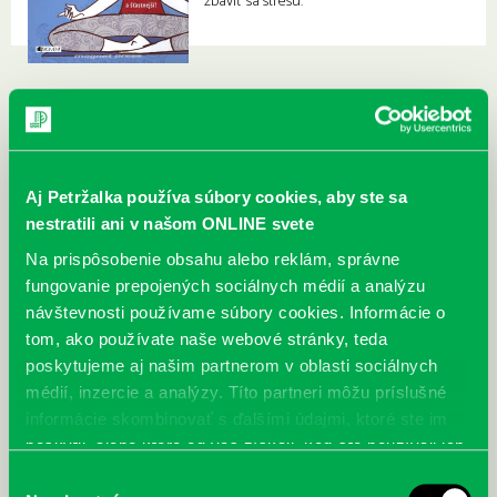
zbaviť sa stresu.
Aj Petržalka používa súbory cookies, aby ste sa
nestratili ani v našom ONLINE svete
Na prispôsobenie obsahu alebo reklám, správne
fungovanie prepojených sociálnych médií a analýzu
návštevnosti používame súbory cookies. Informácie o
tom, ako používate naše webové stránky, teda
poskytujeme aj našim partnerom v oblasti sociálnych
médií, inzercie a analýzy. Títo partneri môžu príslušné
informácie skombinovať s ďalšími údajmi, ktoré ste im
poskytli, alebo ktoré od vás získali, keď ste používali ich
služby.
Výber
McGrath, Andy: Tadej Pogačar:
Bárdy, Peter: Radičová