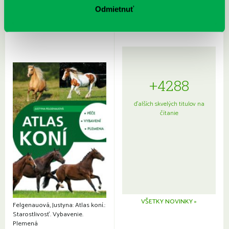
japonskou kuchyňou a etiketou
Odmietnuť
+4288
ďalších skvelých titulov na
čítanie
VŠETKY NOVINKY »
Felgenauová, Justyna: Atlas koní.:
Starostlivosť. Vybavenie.
Plemená