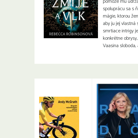
pomôže mu udrža
spoluprácu sa s ň
mágie, ktorou žen
aby ju jej vlastná 
smrtiace intrigy 
konkrétne obrysy,
Vaasina sloboda, 