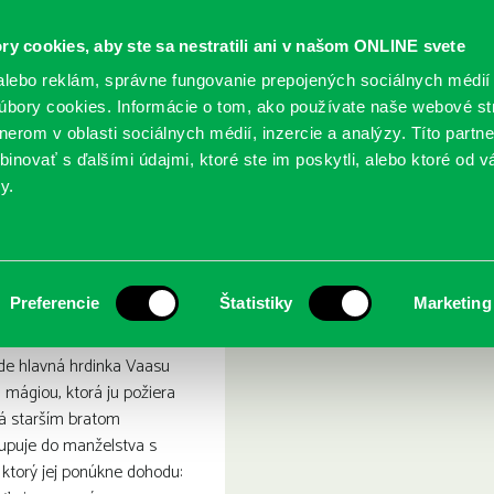
ry cookies, aby ste sa nestratili ani v našom ONLINE svete
lebo reklám, správne fungovanie prepojených sociálnych médií
bory cookies. Informácie o tom, ako používate naše webové st
erom v oblasti sociálnych médií, inzercie a analýzy. Títo partn
GY
SLUŽBY
PODUJATIA
POBOČKY
O KNIŽ
inovať s ďalšími údajmi, ktoré ste im poskytli, alebo ktoré od vá
y.
 Zmije a vlk
Preferencie
Štatistiky
Marketing
de hlavná hrdinka Vaasu
mágiou, ktorá ju požiera
ná starším bratom
upuje do manželstva s
ktorý jej ponúkne dohodu: