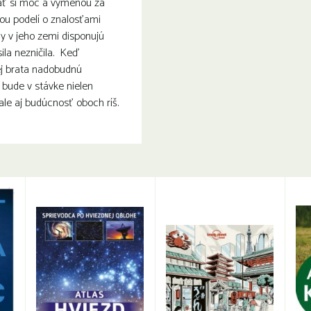
ť si moc a výmenou za
ou podelí o znalosťami
y v jeho zemi disponujú
sila nezničila. Keď
jej brata nadobudnú
 bude v stávke nielen
ale aj budúcnosť oboch ríš.