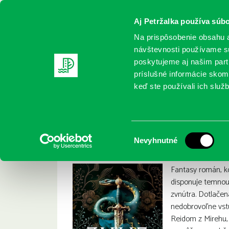
Aj Petržalka používa súbo
Na prispôsobenie obsahu a
návštevnosti používame sú
poskytujeme aj našim partn
REGISTRUJTE SA
ONLINE KATALÓ
príslušné informácie skomb
keď ste používali ich služb
Domov
Nové knihy
Robinson, Rebecca: Zmije a vlk
Robinson, Rebecca:
:
Výber
Nevyhnutné
súhlasu
Fantasy román, k
disponuje temnou 
zvnútra. Dotlače
nedobrovoľne vst
Reidom z Mirehu, 