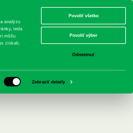
DETI
MLÁDEŽ
DOSPELÍ
Povoliť všetko
 a analýzu
ránky, teda
Povoliť výber
eri môžu
NICI
FEDINOVA
KONTAKTY
s získali,
Odmietnuť
Zobraziť detaily