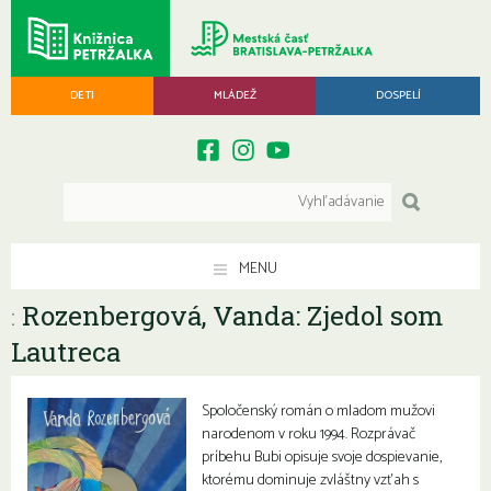
DETI
MLÁDEŽ
DOSPELÍ
MENU
Rozenbergová, Vanda: Zjedol som
:
Lautreca
Spoločenský román o mladom mužovi
narodenom v roku 1994. Rozprávač
príbehu Bubi opisuje svoje dospievanie,
ktorému dominuje zvláštny vzťah s