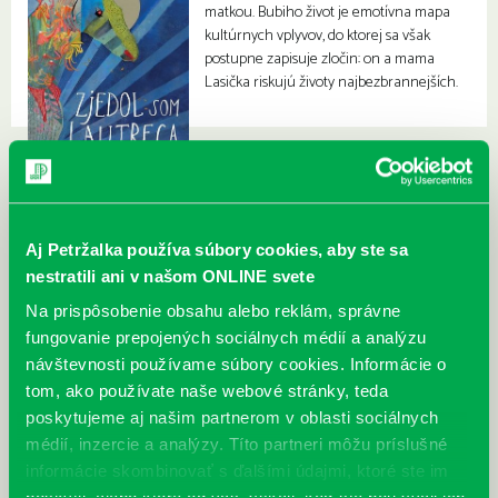
matkou. Bubiho život je emotívna mapa
kultúrnych vplyvov, do ktorej sa však
postupne zapisuje zločin: on a mama
Lasička riskujú životy najbezbrannejších.
Aj Petržalka používa súbory cookies, aby ste sa
nestratili ani v našom ONLINE svete
Na prispôsobenie obsahu alebo reklám, správne
fungovanie prepojených sociálnych médií a analýzu
návštevnosti používame súbory cookies. Informácie o
tom, ako používate naše webové stránky, teda
poskytujeme aj našim partnerom v oblasti sociálnych
médií, inzercie a analýzy. Títo partneri môžu príslušné
informácie skombinovať s ďalšími údajmi, ktoré ste im
poskytli, alebo ktoré od vás získali, keď ste používali ich