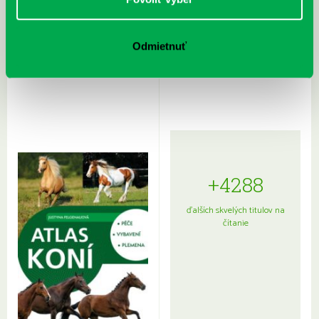
Rudź, Przemyslaw: Atlas hviezd:
Hardy, Paula: Japonsko na tanieri:
Odmietnuť
Sprievodca po hviezdnej oblohe
kompletný sprievodca
japonskou kuchyňou a etiketou
+4288
ďalších skvelých titulov na
čítanie