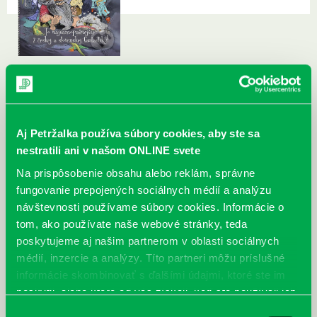
Aj Petržalka používa súbory cookies, aby ste sa
nestratili ani v našom ONLINE svete
Na prispôsobenie obsahu alebo reklám, správne
fungovanie prepojených sociálnych médií a analýzu
návštevnosti používame súbory cookies. Informácie o
tom, ako používate naše webové stránky, teda
poskytujeme aj našim partnerom v oblasti sociálnych
médií, inzercie a analýzy. Títo partneri môžu príslušné
informácie skombinovať s ďalšími údajmi, ktoré ste im
poskytli, alebo ktoré od vás získali, keď ste používali ich
služby.
Výber