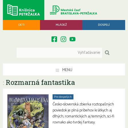
DETI
MLÁDEŽ
DOSPELÍ
MENU
Rozmarná fantastika
:
Pre dospelých
Česko-slovenská zbierka roztopašných
poviedok je plná príbehov krátkych aj
dlhých, romantických aj temných, sci-fi
rovnako ako tvrdej fantasy.