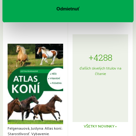
Sprievodca po hviezdnej oblohe
kompletný sprievodca
japonskou kuchyňou a etiketou
Odmietnuť
+4288
ďalších skvelých titulov na
čítanie
VŠETKY NOVINKY »
Felgenauová, Justyna: Atlas koní.:
Starostlivosť. Vybavenie.