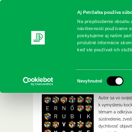
Aj Petržalka používa súbo
Na prispôsobenie obsahu a
návštevnosti používame sú
poskytujeme aj našim partn
REGISTRUJTE SA
ONLINE KATALÓ
príslušné informácie skomb
keď ste používali ich služb
Domov
Nové knihy
Rubik, Ernő: V kocke : Hlavolamy v 
Rubik, Ernő: V koc
:
Výber
Nevyhnutné
súhlasu
Autor sa vo svoje
k vymysleniu koc
témam a odkrýva d
sústredenie, zved
dychtivosť objaviť