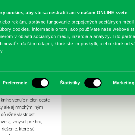
ry cookies, aby ste sa nestratili ani v našom ONLINE svete
lebo reklám, správne fungovanie prepojených sociálnych médií
bory cookies. Informácie o tom, ako používate naše webové st
erom v oblasti sociálnych médií, inzercie a analýzy. Títo partn
GY
SLUŽBY
PODUJATIA
POBOČKY
O KNIŽ
inovať s ďalšími údajmi, ktoré ste im poskytli, alebo ktoré od vá
y.
nás
ke : Hlavolamy v nás
Preferencie
Štatistiky
Marketing
j knihe venuje nielen ceste
ky ale aj mnohým iným
ôležité vlastnosti:
avosť, zmysel pre hru,
 riešenie, ktoré sú