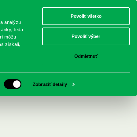
DETI
MLÁDEŽ
DOSPELÍ
Povoliť všetko
 a analýzu
ránky, teda
Povoliť výber
eri môžu
NICI
FEDINOVA
KONTAKTY
s získali,
Odmietnuť
Zobraziť detaily