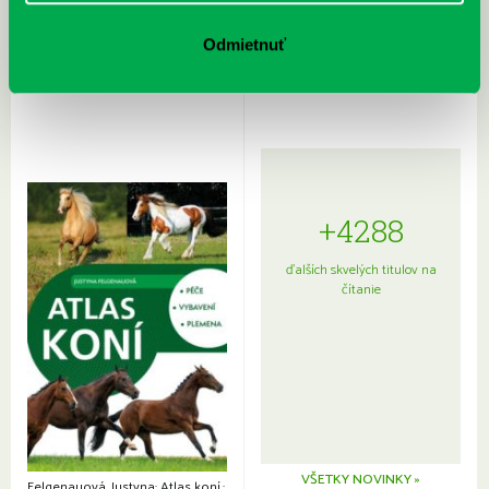
Rudź, Przemyslaw: Atlas hviezd:
Hardy, Paula: Japonsko na tanieri:
Sprievodca po hviezdnej oblohe
kompletný sprievodca
Odmietnuť
japonskou kuchyňou a etiketou
+4288
ďalších skvelých titulov na
čítanie
VŠETKY NOVINKY »
Felgenauová, Justyna: Atlas koní.: