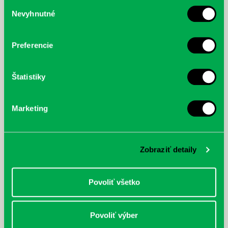
Výber
Nevyhnutné
súhlasu
McGrath, Andy: Tadej Pogačar:
Bárdy, Peter: Radičová
Prvá biografia najväčšieho
cyklistu modernej doby:
nezastaviteľný
Preferencie
Štatistiky
Marketing
Zobraziť detaily
Povoliť všetko
Povoliť výber