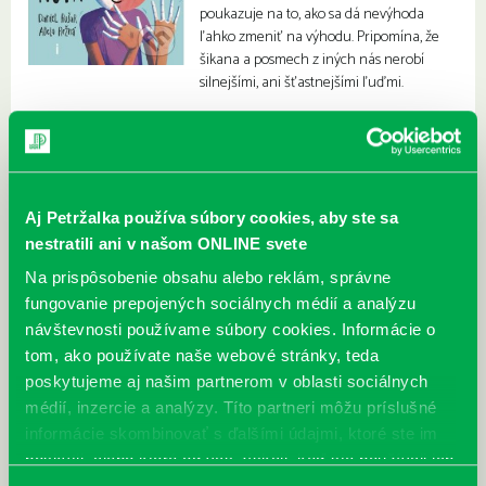
poukazuje na to, ako sa dá nevýhoda
ľahko zmeniť na výhodu. Pripomína, že
šikana a posmech z iných nás nerobí
silnejšími, ani šťastnejšími ľuďmi.
Aj Petržalka používa súbory cookies, aby ste sa
nestratili ani v našom ONLINE svete
Na prispôsobenie obsahu alebo reklám, správne
fungovanie prepojených sociálnych médií a analýzu
návštevnosti používame súbory cookies. Informácie o
tom, ako používate naše webové stránky, teda
poskytujeme aj našim partnerom v oblasti sociálnych
médií, inzercie a analýzy. Títo partneri môžu príslušné
informácie skombinovať s ďalšími údajmi, ktoré ste im
poskytli, alebo ktoré od vás získali, keď ste používali ich
služby.