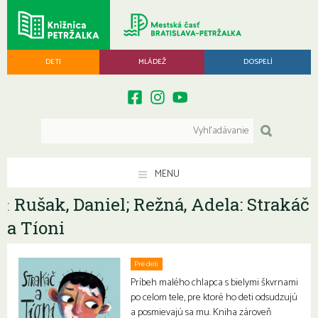
DETI
MLÁDEŽ
DOSPELÍ
MENU
Rušak, Daniel; Režná, Adela: Strakáč
:
a Tíoni
Pre deti
Príbeh malého chlapca s bielymi škvrnami
po celom tele, pre ktoré ho deti odsudzujú
a posmievajú sa mu. Kniha zároveň