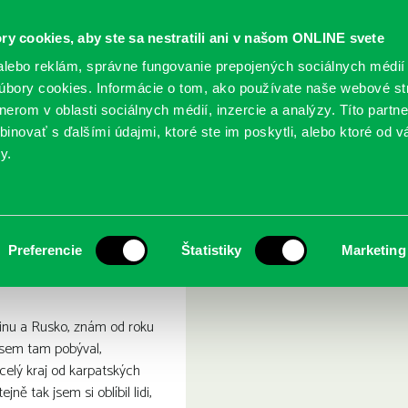
ry cookies, aby ste sa nestratili ani v našom ONLINE svete
lebo reklám, správne fungovanie prepojených sociálnych médií
bory cookies. Informácie o tom, ako používate naše webové st
erom v oblasti sociálnych médií, inzercie a analýzy. Títo partn
GY
SLUŽBY
PODUJATIA
POBOČKY
O KNIŽ
inovať s ďalšími údajmi, ktoré ste im poskytli, alebo ktoré od vá
y.
ukrajinské vztahy
Preferencie
Štatistiky
Marketing
inu a Rusko, znám od roku
jsem tam pobýval,
 celý kraj od karpatských
ejně tak jsem si oblíbil lidi,