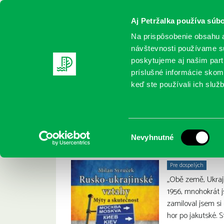
Aj Petržalka používa súbo
Na prispôsobenie obsahu a
návštevnosti používame sú
poskytujeme aj našim partn
REGISTRUJTE SA
ONLINE KATALÓ
príslušné informácie skomb
keď ste používali ich služb
Domov
Nové knihy
Rusko–ukrajinské vztahy
Rusko–
Milan Syruček :
Výber
Nevyhnutné
súhlasu
Pre dospelých
„Obě země, Ukraj
1956, mnohokrát 
zamiloval jsem si
hor po jakutské. St