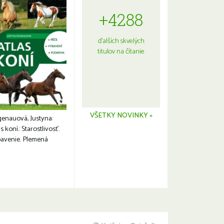
+4288
ďalších skvelých
titulov na čítanie
VŠETKY NOVINKY »
genauová, Justyna:
s koní.: Starostlivosť.
avenie. Plemená