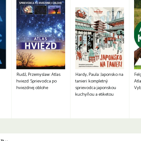
Rudź, Przemyslaw: Atlas
Hardy, Paula: Japonsko na
Fel
hviezd: Sprievodca po
tanieri: kompletný
Atla
hviezdnej oblohe
sprievodca japonskou
Vyb
kuchyňou a etiketou