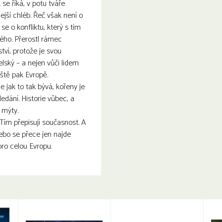
k se říká, v potu tváře
ejší chléb. Řeč však není o
 se o konfliktu, který s tím
ého. Přerostl rámec
ství, protože je svou
lský – a nejen vůči lidem
áště pak Evropě.
 jak to tak bývá, kořeny je
ledání. Historie vůbec, a
 mýty.
 Tím přepisují současnost. A
ebo se přece jen najde
pro celou Evropu.