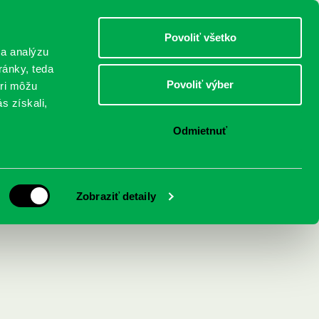
DETI
MLÁDEŽ
DOSPELÍ
Povoliť všetko
 a analýzu
ránky, teda
Povoliť výber
eri môžu
NICI
FEDINOVA
KONTAKTY
s získali,
Odmietnuť
Zobraziť detaily