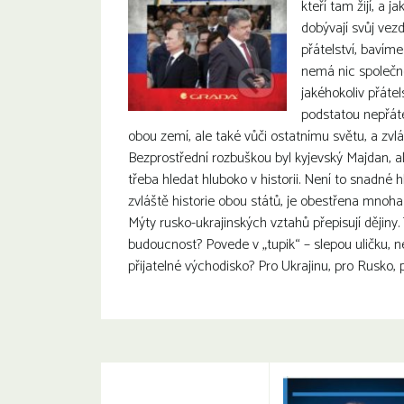
kteří tam žijí, a ja
dobývají svůj vezd
přátelství, bavíme
nemá nic společn
jakéhokoliv přátel
podstatou nepřáte
obou zemí, ale také vůči ostatnímu světu, a zvl
Bezprostřední rozbuškou byl kyjevský Majdan, ale
třeba hledat hluboko v historii. Není to snadné h
zvláště historie obou států, je obestřena mnoha
Mýty rusko-ukrajinských vztahů přepisují dějiny.
budoucnost? Povede v „tupik“ – slepou uličku, n
přijatelné východisko? Pro Ukrajinu, pro Rusko, 