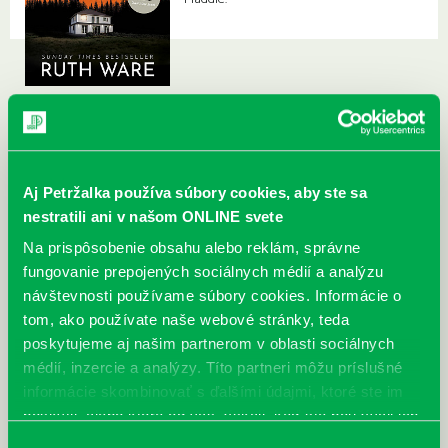
Aj Petržalka používa súbory cookies, aby ste sa
nestratili ani v našom ONLINE svete
Na prispôsobenie obsahu alebo reklám, správne
fungovanie prepojených sociálnych médií a analýzu
návštevnosti používame súbory cookies. Informácie o
tom, ako používate naše webové stránky, teda
poskytujeme aj našim partnerom v oblasti sociálnych
médií, inzercie a analýzy. Títo partneri môžu príslušné
informácie skombinovať s ďalšími údajmi, ktoré ste im
poskytli, alebo ktoré od vás získali, keď ste používali ich
služby.
Výber