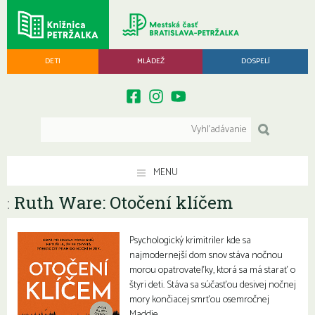
DETI
MLÁDEŽ
DOSPELÍ
MENU
Ruth Ware: Otočení klíčem
:
Psychologický krimitriler kde sa
najmodernejší dom snov stáva nočnou
morou opatrovateľky, ktorá sa má starať o
štyri deti. Stáva sa súčasťou desivej nočnej
mory končiacej smrťou osemročnej
Maddie.