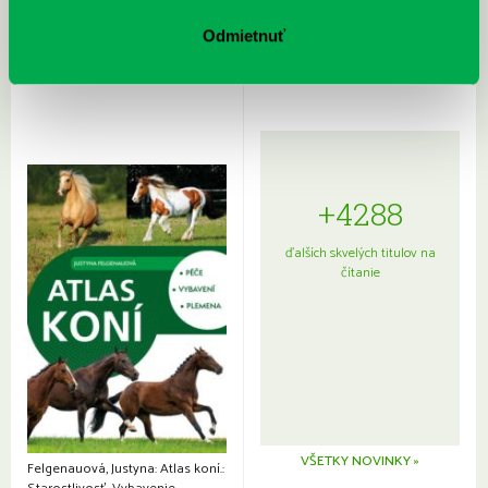
Rudź, Przemyslaw: Atlas hviezd:
Hardy, Paula: Japonsko na tanieri:
Sprievodca po hviezdnej oblohe
kompletný sprievodca
Odmietnuť
japonskou kuchyňou a etiketou
+4288
ďalších skvelých titulov na
čítanie
VŠETKY NOVINKY »
Felgenauová, Justyna: Atlas koní.: