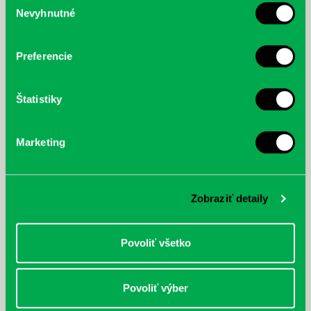
McGrath, Andy: Tadej Pogačar:
Bárdy, Peter: Radičová
Nevyhnutné
súhlasu
Prvá biografia najväčšieho
cyklistu modernej doby:
nezastaviteľný
Preferencie
Štatistiky
Marketing
Zobraziť detaily
Povoliť všetko
Povoliť výber