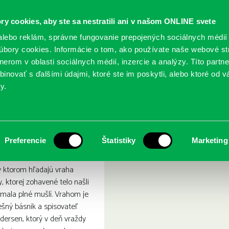
ry cookies, aby ste sa nestratili ani v našom ONLINE svete
lebo reklám, správne fungovanie prepojených sociálnych médií
bory cookies. Informácie o tom, ako používate naše webové st
erom v oblasti sociálnych médií, inzercie a analýzy. Títo partn
GY
SLUŽBY
PODUJATIA
POBOČKY
O KNIŽ
inovať s ďalšími údajmi, ktoré ste im poskytli, alebo ktoré od vá
y.
anny
ražda morskej panny
Preferencie
Štatistiky
Marketing
 v ktorom hľadajú vraha
y, ktorej zohavené telo našli
y mala plné mušlí. Vrahom je
šný básnik a spisovateľ
dersen, ktorý v deň vraždy