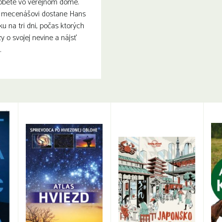
 obete vo verejnom dome.
mecenášovi dostane Hans
ku na tri dni, počas ktorých
y o svojej nevine a nájsť
.