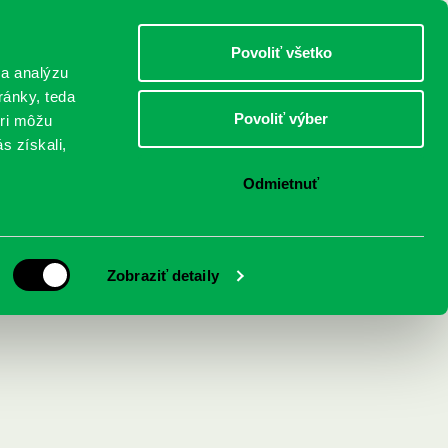
DETI
MLÁDEŽ
DOSPELÍ
Povoliť všetko
 a analýzu
ránky, teda
Povoliť výber
eri môžu
NICI
FEDINOVA
KONTAKTY
s získali,
Odmietnuť
Zobraziť detaily