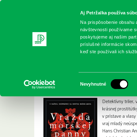
Aj Petržalka používa súbo
Na prispôsobenie obsahu a
návštevnosti používame sú
poskytujeme aj našim partn
REGISTRUJTE SA
ONLINE KATALÓ
príslušné informácie skomb
keď ste používali ich služb
Domov
Nové knihy
Rydahl, Thomas: Vražda morskej p
Rydahl, Thomas: V
:
Výber
Nevyhnutné
súhlasu
Detektívny triler,
krásnej prostitútk
v prístave a vlas
vraj mladý neúspe
Hans Christian An