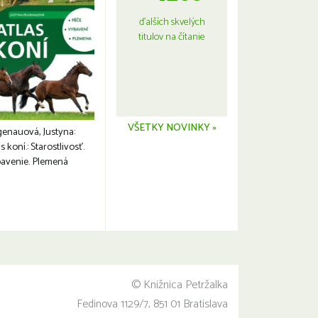
ďalších skvelých
titulov na čítanie
VŠETKY NOVINKY »
genauová, Justyna:
s koní.: Starostlivosť.
avenie. Plemená
© Knižnica Petržalka
Fedinova 1129/7, 851 01 Bratislava