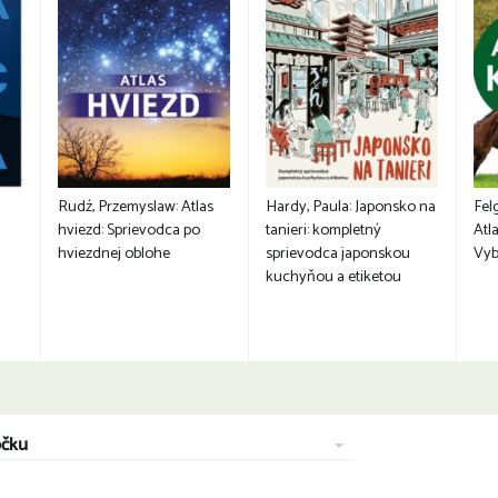
Rudź, Przemyslaw: Atlas
Hardy, Paula: Japonsko na
Fel
hviezd: Sprievodca po
tanieri: kompletný
Atla
hviezdnej oblohe
sprievodca japonskou
Vyb
kuchyňou a etiketou
očku