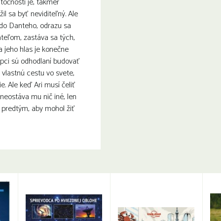
točnosti je, takmer
il sa byť neviditeľný. Ale
 do Danteho, odrazu sa
teľom, zastáva sa tých,
a jeho hlas je konečne
apci sú odhodlaní budovať
i vlastnú cestu vo svete,
e. Ale keď Ari musí čeliť
 neostáva mu nič iné, len
 predtým, aby mohol žiť