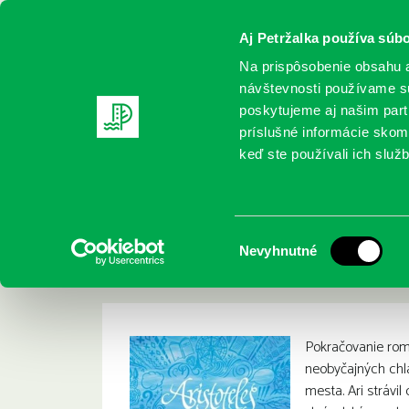
Aj Petržalka používa súbo
Na prispôsobenie obsahu a
návštevnosti používame sú
poskytujeme aj našim partn
REGISTRUJTE SA
ONLINE KATALÓ
príslušné informácie skomb
keď ste používali ich služb
Domov
Nové knihy
Sáenz, Benjamin Alire: Aristoteles
Sáenz, Benjamin Ali
:
Výber
Nevyhnutné
neznáma
súhlasu
Pokračovanie ro
neobyčajných chl
mesta. Ari strávil