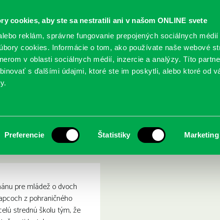
ry cookies, aby ste sa nestratili ani v našom ONLINE svete
lebo reklám, správne fungovanie prepojených sociálnych médií
bory cookies. Informácie o tom, ako používate naše webové st
erom v oblasti sociálnych médií, inzercie a analýzy. Títo partn
GY
SLUŽBY
PODUJATIA
POBOČKY
O KNIŽ
inovať s ďalšími údajmi, ktoré ste im poskytli, alebo ktoré od vá
y.
 a Dante objavujú hlbiny neznáma
re: Aristoteles a Dante obj
Preferencie
Štatistiky
Marketing
mánu pre mládež o dvoch
apcoch z pohraničného
 celú strednú školu tým, že