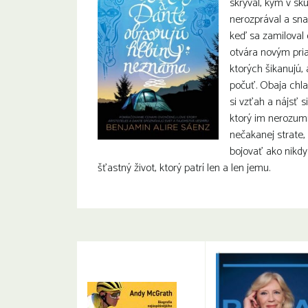
skrýval, kým v sku
nerozprával a snaž
keď sa zamiloval
otvára novým pria
ktorých šikanujú, 
počuť. Obaja chl
si vzťah a nájsť s
ktorý im nerozumi
nečakanej strate,
bojovať ako nikdy
šťastný život, ktorý patrí len a len jemu.