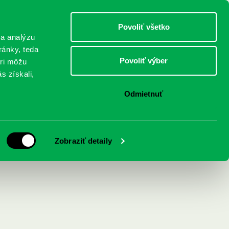
DETI
MLÁDEŽ
DOSPELÍ
Povoliť všetko
 a analýzu
ránky, teda
Povoliť výber
eri môžu
NICI
FEDINOVA
KONTAKTY
s získali,
Odmietnuť
avujú hlbiny
Zobraziť detaily