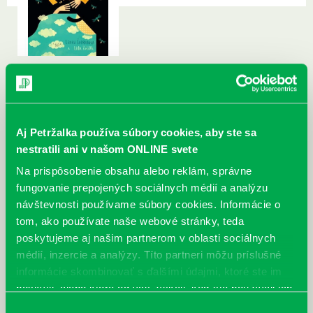
Aj Petržalka používa súbory cookies, aby ste sa
nestratili ani v našom ONLINE svete
Na prispôsobenie obsahu alebo reklám, správne
fungovanie prepojených sociálnych médií a analýzu
návštevnosti používame súbory cookies. Informácie o
tom, ako používate naše webové stránky, teda
poskytujeme aj našim partnerom v oblasti sociálnych
médií, inzercie a analýzy. Títo partneri môžu príslušné
informácie skombinovať s ďalšími údajmi, ktoré ste im
poskytli, alebo ktoré od vás získali, keď ste používali ich
služby.
Výber