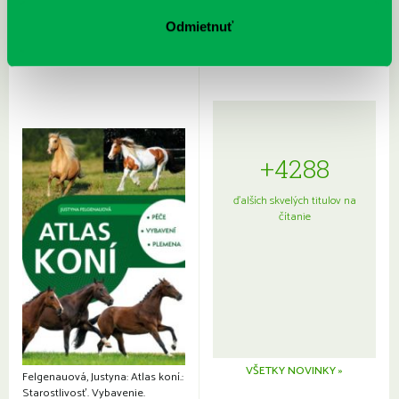
Sprievodca po hviezdnej oblohe
kompletný sprievodca
japonskou kuchyňou a etiketou
Odmietnuť
+4288
ďalších skvelých titulov na
čítanie
VŠETKY NOVINKY »
Felgenauová, Justyna: Atlas koní.:
Starostlivosť. Vybavenie.