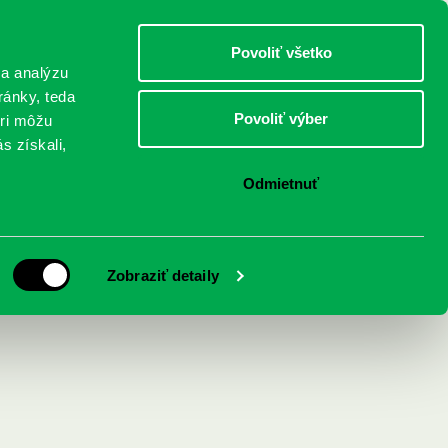
DETI
MLÁDEŽ
DOSPELÍ
Povoliť všetko
 a analýzu
ránky, teda
Povoliť výber
eri môžu
NICI
FEDINOVA
KONTAKTY
s získali,
Odmietnuť
Zobraziť detaily