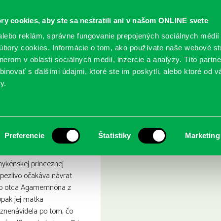
ry cookies, aby ste sa nestratili ani v našom ONLINE svete
lebo reklám, správne fungovanie prepojených sociálnych médií
bory cookies. Informácie o tom, ako používate naše webové st
erom v oblasti sociálnych médií, inzercie a analýzy. Títo partn
GY
SLUŽBY
PODUJATIA
POBOČKY
O KNIŽ
inovať s ďalšími údajmi, ktoré ste im poskytli, alebo ktoré od vá
y.
ktra
Preferencie
Štatistiky
Marketing
ykénskej princeznej
trpezlivo očakáva návrat
ho otca Agamemnóna z
opak jej matka
 znenávidela po tom, čo