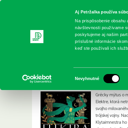
Aj Petržalka používa súbo
Na prispôsobenie obsahu a
návštevnosti používame sú
poskytujeme aj našim partn
REGISTRUJTE SA
ONLINE KATALÓ
príslušné informácie skomb
keď ste používali ich služb
Domov
Nové knihy
Saint, Jennifer: Elektra
Saint, Jennifer: Ele
:
Výber
Nevyhnutné
súhlasu
Grécky mýtus o m
Elektre, ktorá ne
svojho milované
trójskej vojny. Na
Klytaimnestra ho