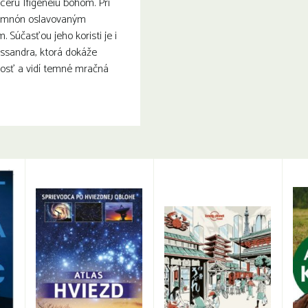
dcéru Ifigeneiu bohom. Pri
emnón oslavovaným
 Súčasťou jeho koristi je i
assandra, ktorá dokáže
osť a vidí temné mračná