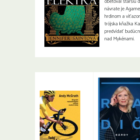
obetoval staršiu 
návrate je Agam
hrdinom a víťazom.
trójska kňažka K
predvídať budúcn
nad Mykénami.