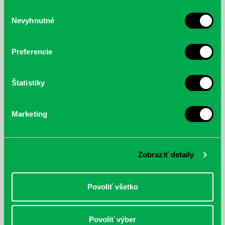
služby.
Výber
Nevyhnutné
súhlasu
McGrath, Andy: Tadej Pogačar:
Bárdy, Peter: Radičová
Prvá biografia najväčšieho
cyklistu modernej doby:
Preferencie
nezastaviteľný
Štatistiky
Marketing
Zobraziť detaily
Povoliť všetko
Povoliť výber