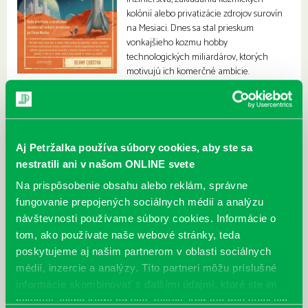
kolónií alebo privatizácie zdrojov surovín
na Mesiaci. Dnes sa stal prieskum
vonkajšieho kozmu hobby
technologických miliardárov, ktorých
motivujú ich komerčné ambície.
Aj Petržalka používa súbory cookies, aby ste sa
nestratili ani v našom ONLINE svete
Na prispôsobenie obsahu alebo reklám, správne
fungovanie prepojených sociálnych médií a analýzu
návštevnosti používame súbory cookies. Informácie o
tom, ako používate naše webové stránky, teda
poskytujeme aj našim partnerom v oblasti sociálnych
médií, inzercie a analýzy. Títo partneri môžu príslušné
informácie skombinovať s ďalšími údajmi, ktoré ste im
poskytli, alebo ktoré od vás získali, keď ste používali ich