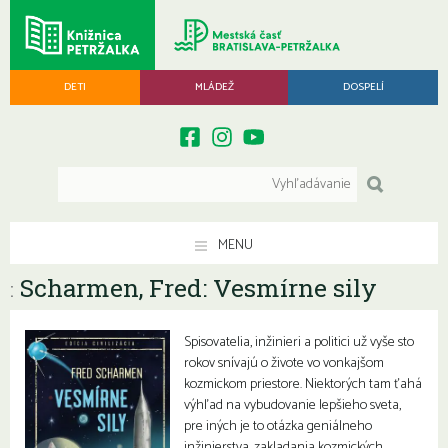
DETI
MLÁDEŽ
DOSPELÍ
MENU
Scharmen, Fred: Vesmírne sily
:
Spisovatelia, inžinieri a politici už vyše sto
rokov snívajú o živote vo vonkajšom
kozmickom priestore. Niektorých tam ťahá
výhľad na vybudovanie lepšieho sveta,
pre iných je to otázka geniálneho
inžinierstva, zakladania kozmických