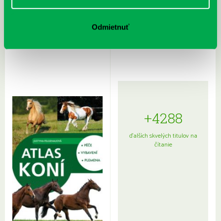
Rudź, Przemyslaw: Atlas hviezd:
Hardy, Paula: Japonsko na tanieri:
Odmietnuť
Sprievodca po hviezdnej oblohe
kompletný sprievodca
japonskou kuchyňou a etiketou
+4288
ďalších skvelých titulov na
čítanie