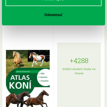
Rudź, Przemyslaw: Atlas hviezd:
Hardy, Paula: Japonsko na tanieri:
Odmietnuť
Sprievodca po hviezdnej oblohe
kompletný sprievodca
japonskou kuchyňou a etiketou
+4288
ďalších skvelých titulov na
čítanie