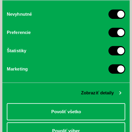
služby.
Výber
Nevyhnutné
súhlasu
McGrath, Andy: Tadej Pogačar:
Bárdy, Peter: Radičová
Prvá biografia najväčšieho
Preferencie
cyklistu modernej doby:
nezastaviteľný
Štatistiky
Marketing
Zobraziť detaily
Povoliť všetko
Povoliť výber