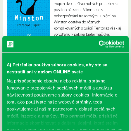
svojich dvoj- a štvornohých priateľov sa
pustí do pátrania. V kontakte s
nebezpečnými trezorovými lupičmi sa
Winston dostáva do rôznych
komplikovaných situácií. Tentoraz však aj
vo vzťahu k peknej bielej mačičke.
Aj Petržalka používa súbory cookies, aby ste sa
nestratili ani v našom ONLINE svete
Na prispôsobenie obsahu alebo reklám, správne
fungovanie prepojených sociálnych médií a analýzu
návštevnosti používame súbory cookies. Informácie o
tom, ako používate naše webové stránky, teda
poskytujeme aj našim partnerom v oblasti sociálnych
médií, inzercie a analýzy. Títo partneri môžu príslušné
informácie skombinovať s ďalšími údajmi, ktoré ste im
poskytli, alebo ktoré od vás získali, keď ste používali ich