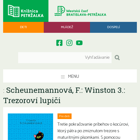
DETI
MLÁDEŽ
DOSPELÍ
MENU
Scheunemannová, F.: Winston 3.:
:
Trezoroví lupiči
Pre deti
Tretie pokračovanie príbehov o kocúrovi,
ktorý pátra po zmiznutom trezore s
maturitnými písomkami. S pomocou