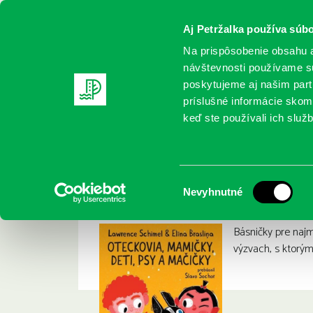
Aj Petržalka používa súbo
Na prispôsobenie obsahu a
návštevnosti používame sú
poskytujeme aj našim partn
REGISTRUJTE SA
ONLINE KATALÓ
príslušné informácie skomb
keď ste používali ich služb
Domov
Nové knihy
Schimel, Lawrence: Oteckovia, mami
Schimel, Lawrence:
:
Výber
Nevyhnutné
súhlasu
Básničky pre naj
výzvach, s ktorým