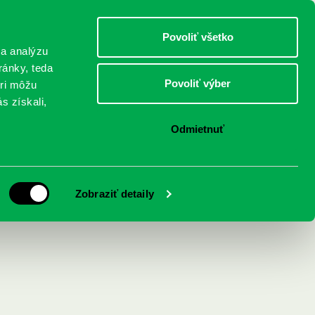
DETI
MLÁDEŽ
DOSPELÍ
Povoliť všetko
 a analýzu
ránky, teda
Povoliť výber
eri môžu
NICI
FEDINOVA
KONTAKTY
s získali,
Odmietnuť
, psy a mačičky
Zobraziť detaily