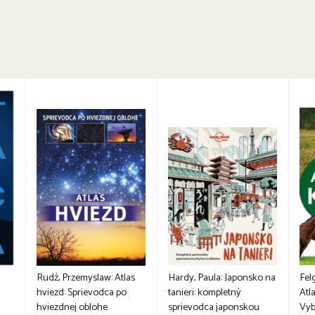
Rudź, Przemyslaw: Atlas
Hardy, Paula: Japonsko na
Fel
hviezd: Sprievodca po
tanieri: kompletný
Atla
hviezdnej oblohe
sprievodca japonskou
Vyb