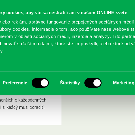
ry cookies, aby ste sa nestratili ani v našom ONLINE svete
lebo reklám, správne fungovanie prepojených sociálnych médií
bory cookies. Informácie o tom, ako používate naše webové st
erom v oblasti sociálnych médií, inzercie a analýzy. Títo partn
GY
SLUŽBY
PODUJATIA
POBOČKY
O KNIŽ
inovať s ďalšími údajmi, ktoré ste im poskytli, alebo ktoré od vá
y.
čky, deti, psy a mačičky
 Oteckovia, mamičky, deti
Preferencie
Štatistiky
Marketing
menších o každodenných
i si každý musí poradiť.