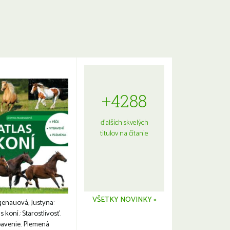
+4288
ďalších skvelých
titulov na čítanie
VŠETKY NOVINKY »
genauová, Justyna:
s koní.: Starostlivosť.
avenie. Plemená