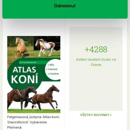
japonskou kuchyňou a etiketou
Odmietnuť
+4288
ďalších skvelých titulov na
čítanie
VŠETKY NOVINKY »
Felgenauová, Justyna: Atlas koní.:
Starostlivosť. Vybavenie.
Plemená