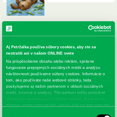
Aj Petržalka používa súbory cookies, aby ste sa
nestratili ani v našom ONLINE svete
Na prispôsobenie obsahu alebo reklám, správne
fungovanie prepojených sociálnych médií a analýzu
návštevnosti používame súbory cookies. Informácie o
tom, ako používate naše webové stránky, teda
poskytujeme aj našim partnerom v oblasti sociálnych
médií, inzercie a analýzy. Títo partneri môžu príslušné
informácie skombinovať s ďalšími údajmi, ktoré ste im
poskytli, alebo ktoré od vás získali, keď ste používali ich
služby.
Výber
McGrath, Andy: Tadej Pogačar:
Bárdy, Peter: Radičová