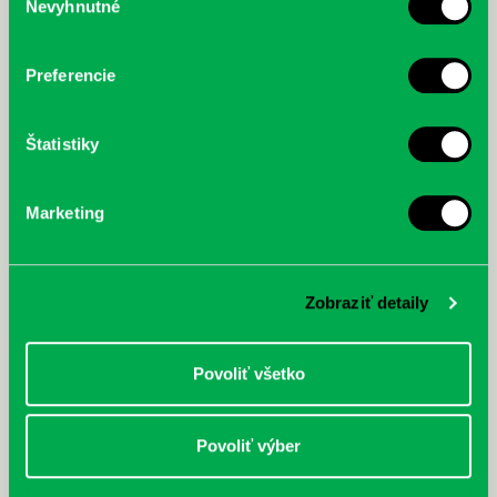
Nevyhnutné
súhlasu
Prvá biografia najväčšieho
cyklistu modernej doby:
nezastaviteľný
Preferencie
Štatistiky
Marketing
Zobraziť detaily
Povoliť všetko
Povoliť výber
Rudź, Przemyslaw: Atlas hviezd:
Hardy, Paula: Japonsko na tanieri:
Sprievodca po hviezdnej oblohe
kompletný sprievodca