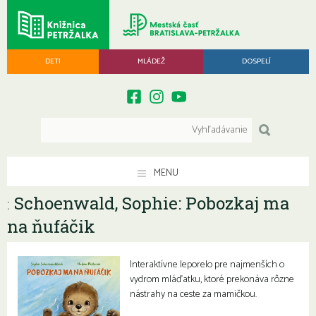
DETI
MLÁDEŽ
DOSPELÍ
MENU
Schoenwald, Sophie: Pobozkaj ma
:
na ňufáčik
Interaktívne leporelo pre najmenších o
vydrom mláďatku, ktoré prekonáva rôzne
nástrahy na ceste za mamičkou.