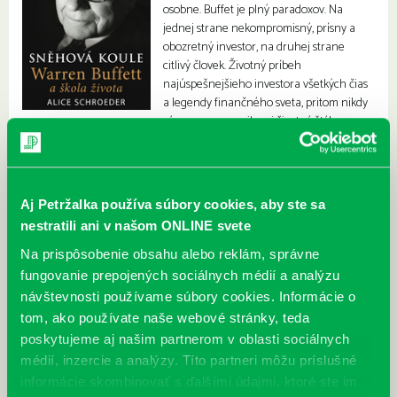
osobne. Buffet je plný paradoxov. Na
jednej strane nekompromisný, prísny a
obozretný investor, na druhej strane
citlivý človek. Životný príbeh
najúspešnejšieho investora všetkých čias
a legendy finančného sveta, pritom nikdy
výrazne nezmenil svoj životný štýl.
Aj Petržalka používa súbory cookies, aby ste sa
nestratili ani v našom ONLINE svete
Na prispôsobenie obsahu alebo reklám, správne
fungovanie prepojených sociálnych médií a analýzu
návštevnosti používame súbory cookies. Informácie o
tom, ako používate naše webové stránky, teda
poskytujeme aj našim partnerom v oblasti sociálnych
médií, inzercie a analýzy. Títo partneri môžu príslušné
informácie skombinovať s ďalšími údajmi, ktoré ste im