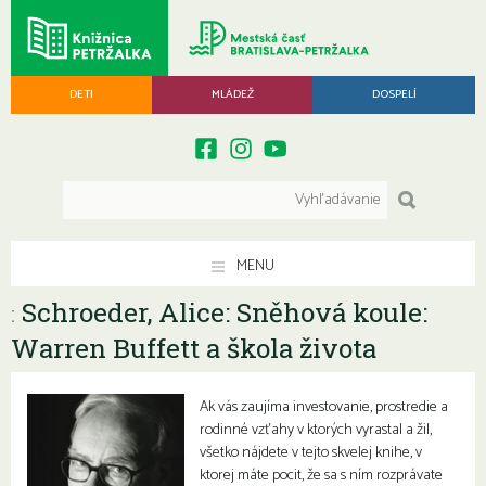
DETI
MLÁDEŽ
DOSPELÍ
MENU
Schroeder, Alice: Sněhová koule:
:
Warren Buffett a škola života
Ak vás zaujíma investovanie, prostredie a
rodinné vzťahy v ktorých vyrastal a žil,
všetko nájdete v tejto skvelej knihe, v
ktorej máte pocit, že sa s ním rozprávate