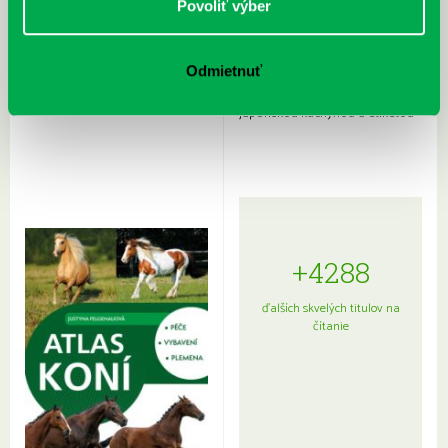
Povoliť výber
Odmietnuť
Rudź, Przemyslaw: Atlas hviezd:
Hardy, Paula: Japonsko na tanieri:
Sprievodca po hviezdnej oblohe
kompletný sprievodca
japonskou kuchyňou a etiketou
+4288
ďalších skvelých titulov na
čítanie