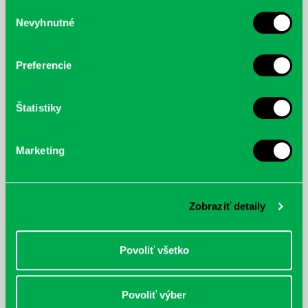
služby.
Výber
Nevyhnutné
súhlasu
McGrath, Andy: Tadej Pogačar:
Bárdy, Peter: Radičová
Prvá biografia najväčšieho
cyklistu modernej doby:
Preferencie
nezastaviteľný
Štatistiky
Marketing
Zobraziť detaily
Povoliť všetko
Povoliť výber