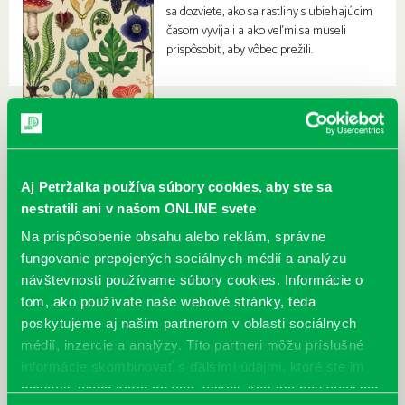
sa dozviete, ako sa rastliny s ubiehajúcim
časom vyvíjali a ako veľmi sa museli
prispôsobiť, aby vôbec prežili.
Aj Petržalka používa súbory cookies, aby ste sa
nestratili ani v našom ONLINE svete
Na prispôsobenie obsahu alebo reklám, správne
fungovanie prepojených sociálnych médií a analýzu
návštevnosti používame súbory cookies. Informácie o
tom, ako používate naše webové stránky, teda
poskytujeme aj našim partnerom v oblasti sociálnych
médií, inzercie a analýzy. Títo partneri môžu príslušné
informácie skombinovať s ďalšími údajmi, ktoré ste im
poskytli, alebo ktoré od vás získali, keď ste používali ich