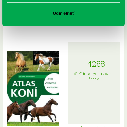
Rudź, Przemyslaw: Atlas hviezd:
Hardy, Paula: Japonsko na tanieri:
Sprievodca po hviezdnej oblohe
kompletný sprievodca
Odmietnuť
japonskou kuchyňou a etiketou
+4288
ďalších skvelých titulov na
čítanie