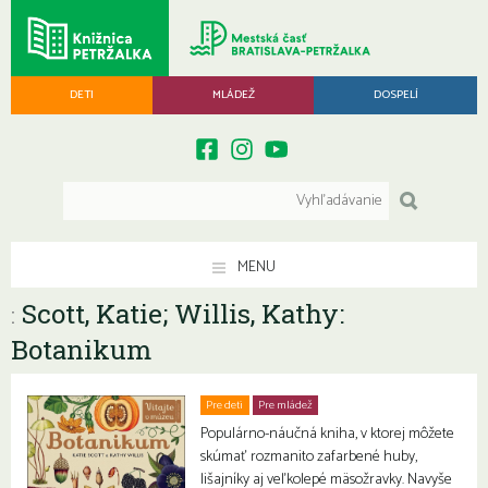
DETI
MLÁDEŽ
DOSPELÍ
MENU
Scott, Katie; Willis, Kathy:
:
Botanikum
Pre deti
Pre mládež
Populárno-náučná kniha, v ktorej môžete
skúmať rozmanito zafarbené huby,
lišajníky aj veľkolepé mäsožravky. Navyše