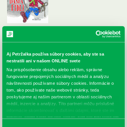
Aj Petržalka používa súbory cookies, aby ste sa
nestratili ani v našom ONLINE svete
Na prispôsobenie obsahu alebo reklám, správne
fungovanie prepojených sociálnych médií a analýzu
návštevnosti používame súbory cookies. Informácie o
tom, ako používate naše webové stránky, teda
poskytujeme aj našim partnerom v oblasti sociálnych
médií, inzercie a analýzy. Títo partneri môžu príslušné
informácie skombinovať s ďalšími údajmi, ktoré ste im
poskytli, alebo ktoré od vás získali, keď ste používali ich
služby.
Výber