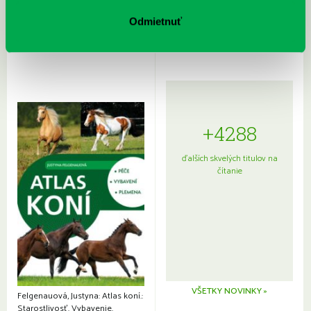
Sprievodca po hviezdnej oblohe
kompletný sprievodca
Odmietnuť
japonskou kuchyňou a etiketou
+4288
ďalších skvelých titulov na
čítanie
VŠETKY NOVINKY »
Felgenauová, Justyna: Atlas koní.:
Starostlivosť. Vybavenie.