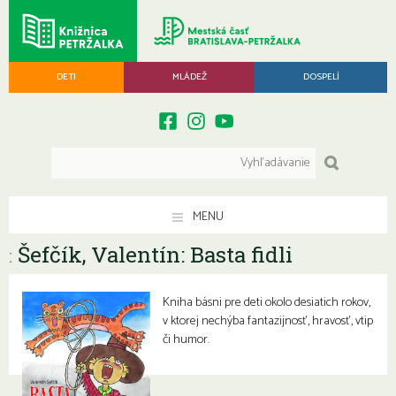
DETI
MLÁDEŽ
DOSPELÍ
MENU
Šefčík, Valentín: Basta fidli
:
Kniha básni pre deti okolo desiatich rokov,
v ktorej nechýba fantazijnosť, hravosť, vtip
či humor.