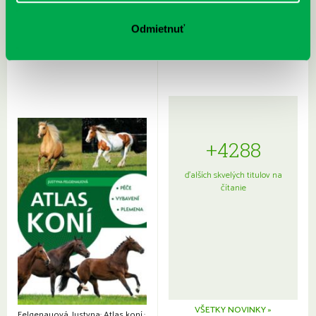
Rudź, Przemyslaw: Atlas hviezd:
Hardy, Paula: Japonsko na tanieri:
Sprievodca po hviezdnej oblohe
kompletný sprievodca
Odmietnuť
japonskou kuchyňou a etiketou
+4288
ďalších skvelých titulov na
čítanie
VŠETKY NOVINKY »
Felgenauová, Justyna: Atlas koní.: