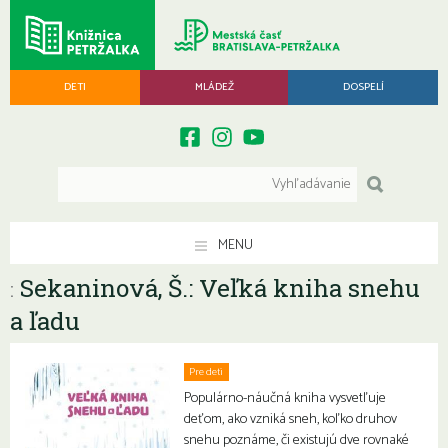
DETI
MLÁDEŽ
DOSPELÍ
MENU
Sekaninová, Š.: Veľká kniha snehu
:
a ľadu
Pre deti
Populárno-náučná kniha vysvetľuje
deťom, ako vzniká sneh, koľko druhov
snehu poznáme, či existujú dve rovnaké