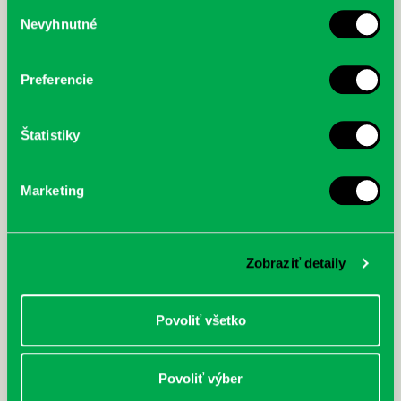
Výber
Nevyhnutné
súhlasu
McGrath, Andy: Tadej Pogačar:
Bárdy, Peter: Radičová
Prvá biografia najväčšieho
cyklistu modernej doby:
nezastaviteľný
Preferencie
Štatistiky
Marketing
Zobraziť detaily
Povoliť všetko
Povoliť výber