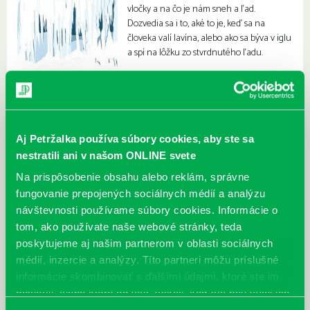
vločky a na čo je nám sneh a ľad.
Dozvedia sa i to, aké to je, keď sa na
človeka valí lavína, alebo ako sa býva v iglu
a spí na lôžku zo stvrdnutého ľadu.
Aj Petržalka používa súbory cookies, aby ste sa
nestratili ani v našom ONLINE svete
Na prispôsobenie obsahu alebo reklám, správne
fungovanie prepojených sociálnych médií a analýzu
návštevnosti používame súbory cookies. Informácie o
tom, ako používate naše webové stránky, teda
poskytujeme aj našim partnerom v oblasti sociálnych
médií, inzercie a analýzy. Títo partneri môžu príslušné
informácie skombinovať s ďalšími údajmi, ktoré ste im
poskytli, alebo ktoré od vás získali, keď ste používali ich
služby.