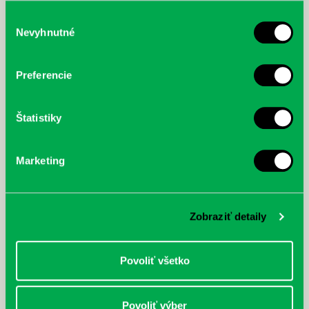
služby.
Výber
Nevyhnutné
súhlasu
McGrath, Andy: Tadej Pogačar:
Bárdy, Peter: Radičová
Prvá biografia najväčšieho
Preferencie
cyklistu modernej doby:
nezastaviteľný
Štatistiky
Marketing
Zobraziť detaily
Povoliť všetko
Povoliť výber