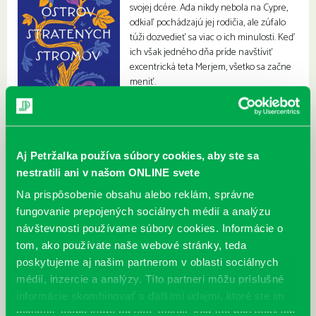
svojej dcére. Ada nikdy nebola na Cypre,
odkiaľ pochádzajú jej rodičia, ale zúfalo
túži dozvedieť sa viac o ich minulosti. Keď
ich však jedného dňa príde navštíviť
excentrická teta Merjem, všetko sa začne
meniť.
Aj Petržalka používa súbory cookies, aby ste sa
nestratili ani v našom ONLINE svete
Na prispôsobenie obsahu alebo reklám, správne
fungovanie prepojených sociálnych médií a analýzu
návštevnosti používame súbory cookies. Informácie o
tom, ako používate naše webové stránky, teda
poskytujeme aj našim partnerom v oblasti sociálnych
médií, inzercie a analýzy. Títo partneri môžu príslušné
informácie skombinovať s ďalšími údajmi, ktoré ste im
poskytli, alebo ktoré od vás získali, keď ste používali ich