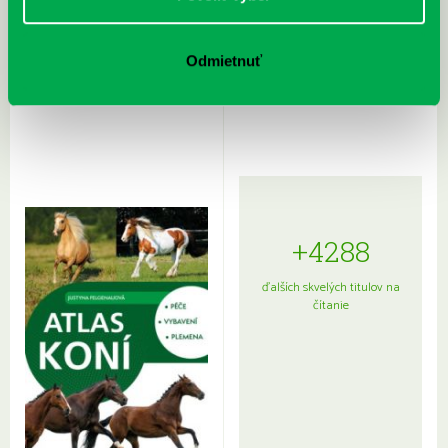
Rudź, Przemyslaw: Atlas hviezd:
Hardy, Paula: Japonsko na tanieri:
Odmietnuť
Sprievodca po hviezdnej oblohe
kompletný sprievodca
japonskou kuchyňou a etiketou
+4288
ďalších skvelých titulov na
čítanie