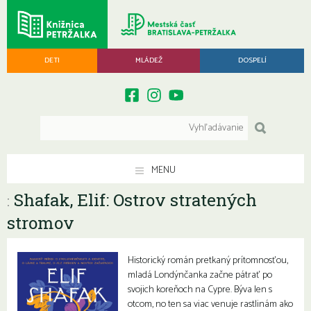
DETI
MLÁDEŽ
DOSPELÍ
MENU
Shafak, Elif: Ostrov stratených
:
stromov
Historický román pretkaný prítomnosťou,
mladá Londýnčanka začne pátrať po
svojich koreňoch na Cypre. Býva len s
otcom, no ten sa viac venuje rastlinám ako