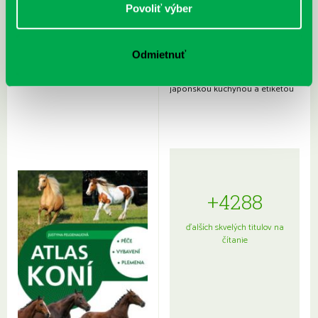
Povoliť výber
Odmietnuť
Rudź, Przemyslaw: Atlas hviezd:
Hardy, Paula: Japonsko na tanieri:
Sprievodca po hviezdnej oblohe
kompletný sprievodca
japonskou kuchyňou a etiketou
+4288
ďalších skvelých titulov na
čítanie