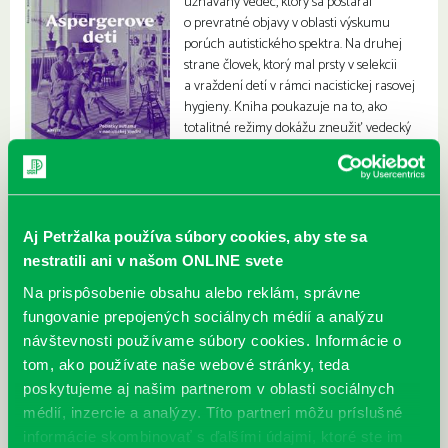
uznávaný vedec, ktorý sa postaral
o prevratné objavy v oblasti výskumu
porúch autistického spektra. Na druhej
strane človek, ktorý mal prsty v selekcii
a vraždení detí v rámci nacistickej rasovej
hygieny. Kniha poukazuje na to, ako
totalitné režimy dokážu zneužiť vedecký
výskum.
Aj Petržalka používa súbory cookies, aby ste sa
nestratili ani v našom ONLINE svete
Na prispôsobenie obsahu alebo reklám, správne
fungovanie prepojených sociálnych médií a analýzu
návštevnosti používame súbory cookies. Informácie o
tom, ako používate naše webové stránky, teda
poskytujeme aj našim partnerom v oblasti sociálnych
médií, inzercie a analýzy. Títo partneri môžu príslušné
informácie skombinovať s ďalšími údajmi, ktoré ste im