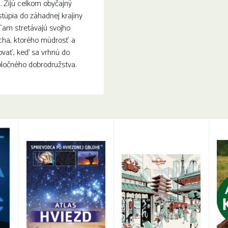
a. Žijú celkom obyčajný
stúpia do záhadnej krajiny
Tam stretávajú svojho
ha, ktorého múdrosť a
ovať, keď sa vrhnú do
oločného dobrodružstva.