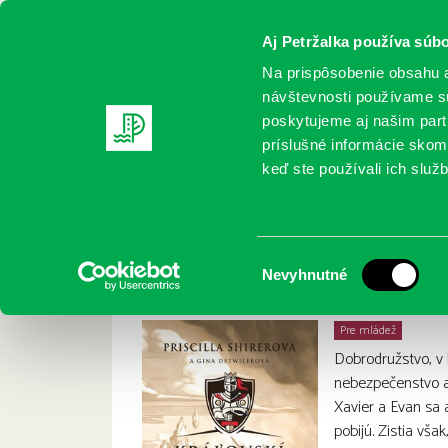
Aj Petržalka používa súbo
Na prispôsobenie obsahu a
návštevnosti používame sú
poskytujeme aj našim partn
REGISTRUJTE SA
ONLINE KATALÓ
príslušné informácie skomb
keď ste používali ich služb
Domov
Nové knihy
Shirer, Priscilla: Kráľovskí bojovníci
Shirer, Priscilla: K
:
Výber
Nevyhnutné
súhlasu
Pre mládež
Dobrodružstvo, v
nebezpečenstvo a 
Xavier a Evan sa 
pobijú. Zistia vša