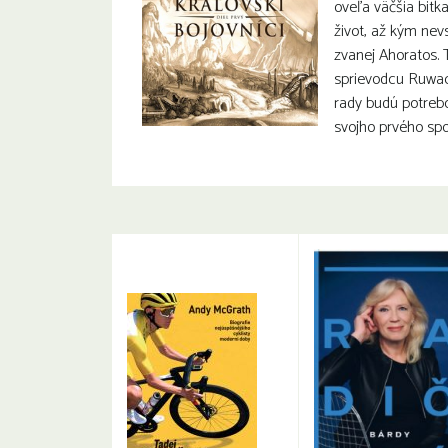
oveľa väčšia bitk
život, až kým nev
zvanej Ahoratos. 
sprievodcu Ruwac
rady budú potreb
svojho prvého sp