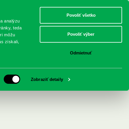
DETI
MLÁDEŽ
DOSPELÍ
Povoliť všetko
 a analýzu
ránky, teda
Povoliť výber
eri môžu
NICI
FEDINOVA
KONTAKTY
s získali,
Odmietnuť
Zobraziť detaily