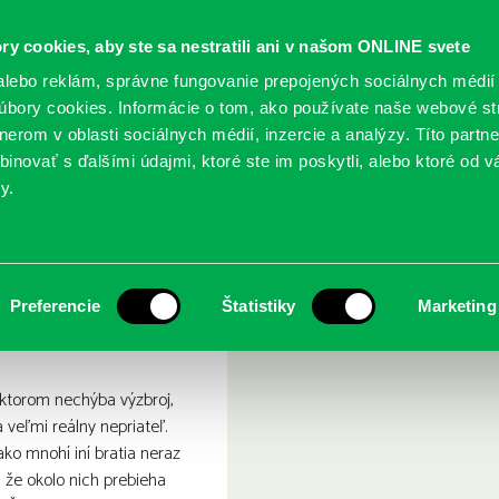
ry cookies, aby ste sa nestratili ani v našom ONLINE svete
lebo reklám, správne fungovanie prepojených sociálnych médií
bory cookies. Informácie o tom, ako používate naše webové st
erom v oblasti sociálnych médií, inzercie a analýzy. Títo partn
GY
SLUŽBY
PODUJATIA
POBOČKY
O KNIŽ
inovať s ďalšími údajmi, ktoré ste im poskytli, alebo ktoré od vá
y.
ráľovskí bojovníci
Preferencie
Štatistiky
Marketing
 ktorom nechýba výzbroj,
veľmi reálny nepriateľ.
ako mnohí iní bratia neraz
k, že okolo nich prebieha