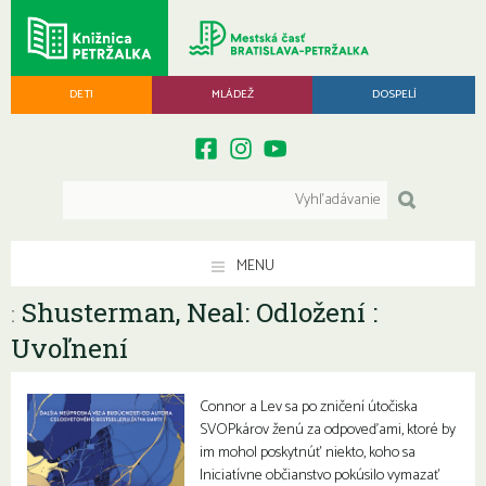
DETI
MLÁDEŽ
DOSPELÍ
MENU
Shusterman, Neal: Odložení :
:
Uvoľnení
Connor a Lev sa po zničení útočiska
SVOPkárov ženú za odpoveďami, ktoré by
im mohol poskytnúť niekto, koho sa
Iniciatívne občianstvo pokúsilo vymazať