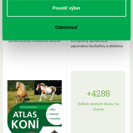
Povoliť výber
Odmietnuť
Rudź, Przemyslaw: Atlas hviezd:
Hardy, Paula: Japonsko na tanieri:
Sprievodca po hviezdnej oblohe
kompletný sprievodca
japonskou kuchyňou a etiketou
+4288
ďalších skvelých titulov na
čítanie