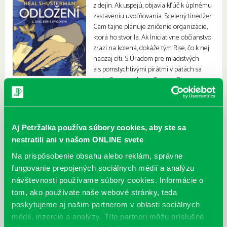
z dejín. Ak uspejú, objavia kľúč k úplnému
zastaveniu uvoľňovania. Scelený tínedžer
Cam tajne plánuje zničenie organizácie,
ktorá ho stvorila. Ak Iniciatívne občianstvo
zrazí na kolená, dokáže tým Rise, čo k nej
naozaj cíti. S Úradom pre mladistvých
a s pomstychtivými pirátmi v pätách sa
cesty Connora, Leva, Cama a Risy
dramaticky pretnú.
Aj Petržalka používa súbory cookies, aby ste sa
nestratili ani v našom ONLINE svete
Na prispôsobenie obsahu alebo reklám, správne
fungovanie prepojených sociálnych médií a analýzu
návštevnosti používame súbory cookies. Informácie o
tom, ako používate naše webové stránky, teda
poskytujeme aj našim partnerom v oblasti sociálnych
médií, inzercie a analýzy. Títo partneri môžu príslušné