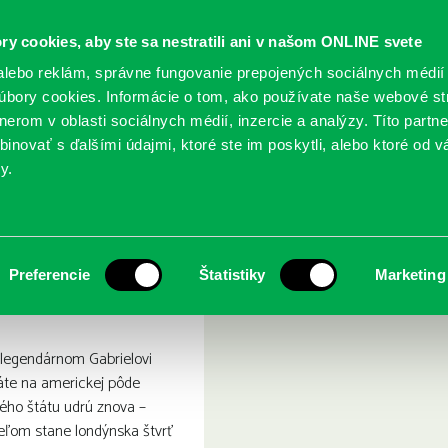
ry cookies, aby ste sa nestratili ani v našom ONLINE svete
lebo reklám, správne fungovanie prepojených sociálnych médií
bory cookies. Informácie o tom, ako používate naše webové st
erom v oblasti sociálnych médií, inzercie a analýzy. Títo partn
GY
SLUŽBY
PODUJATIA
POBOČKY
O KNIŽ
inovať s ďalšími údajmi, ktoré ste im poskytli, alebo ktoré od vá
y.
nov
Preferencie
Štatistiky
Marketing
o legendárnom Gabrielovi
táte na americkej pôde
ského štátu udrú znova –
ieľom stane londýnska štvrť