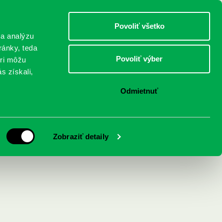
DETI
MLÁDEŽ
DOSPELÍ
Povoliť všetko
 a analýzu
ránky, teda
Povoliť výber
eri môžu
NICI
FEDINOVA
KONTAKTY
s získali,
Odmietnuť
Zobraziť detaily