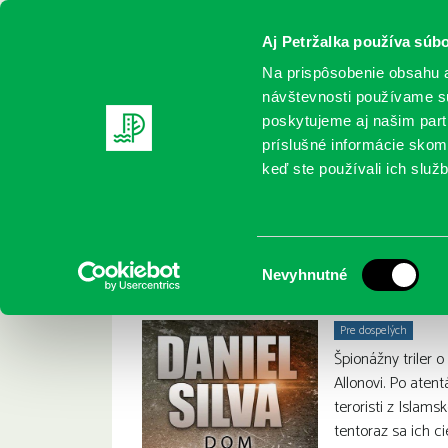
Aj Petržalka používa súbo
Na prispôsobenie obsahu a
návštevnosti používame sú
poskytujeme aj našim partn
REGISTRUJTE SA
ONLINE KATALÓ
príslušné informácie skomb
keď ste používali ich služb
Domov
Nové knihy
Silva, D.: Dom špiónov
Silva, D.: Dom špió
:
Výber
Nevyhnutné
súhlasu
Pre dospelých
Špionážny triler 
Allonovi. Po aten
teroristi z Islam
tentoraz sa ich c