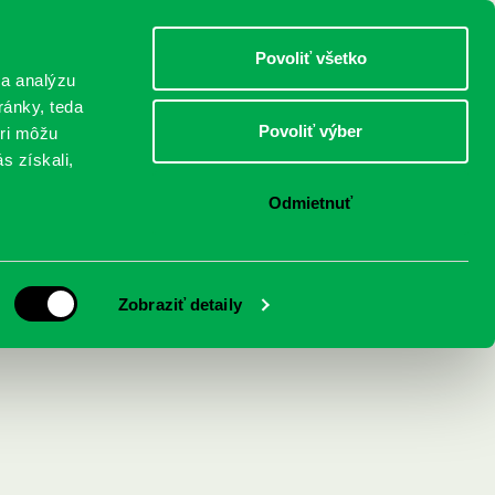
DETI
MLÁDEŽ
DOSPELÍ
Povoliť všetko
 a analýzu
ránky, teda
Povoliť výber
eri môžu
NICI
FEDINOVA
KONTAKTY
s získali,
Odmietnuť
 osobnosťami
Zobraziť detaily