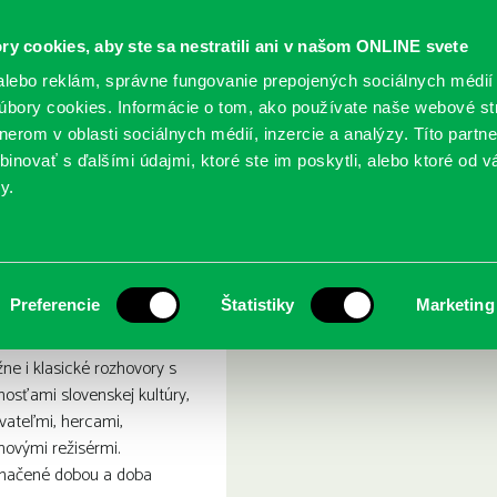
ry cookies, aby ste sa nestratili ani v našom ONLINE svete
lebo reklám, správne fungovanie prepojených sociálnych médií
bory cookies. Informácie o tom, ako používate naše webové st
erom v oblasti sociálnych médií, inzercie a analýzy. Títo partn
GY
SLUŽBY
PODUJATIA
POBOČKY
O KNIŽ
inovať s ďalšími údajmi, ktoré ste im poskytli, alebo ktoré od vá
y.
ozhovory s osobnosťami
 Z klenotnice: rozhovory s
Preferencie
Štatistiky
Marketing
žne i klasické rozhovory s
osťami slovenskej kultúry,
ovateľmi, hercami,
lmovými režisérmi.
značené dobou a doba