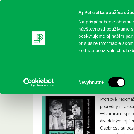
Aj Petržalka používa súbo
Na prispôsobenie obsahu a
návštevnosti používame sú
poskytujeme aj našim partn
REGISTRUJTE SA
ONLINE KATALÓ
príslušné informácie skomb
keď ste používali ich služb
Domov
Nové knihy
Šimulčíková, Jana: Z klenotnice: r
Šimulčíková, Jana:
:
Výber
Nevyhnutné
súhlasu
Profilové, reportá
poprednými osobn
výtvarníkmi, spis
divadelnými aj fi
Osobnosti sú po