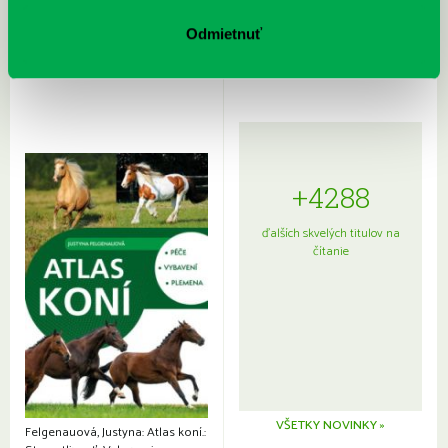
Rudź, Przemyslaw: Atlas hviezd:
Hardy, Paula: Japonsko na tanieri:
Sprievodca po hviezdnej oblohe
kompletný sprievodca
Odmietnuť
japonskou kuchyňou a etiketou
+4288
ďalších skvelých titulov na
čítanie
VŠETKY NOVINKY »
Felgenauová, Justyna: Atlas koní.: