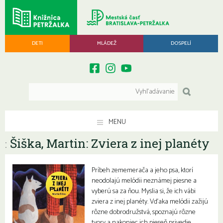
DETI
MLÁDEŽ
DOSPELÍ
MENU
Šiška, Martin: Zviera z inej planéty
:
Príbeh zememerača a jeho psa, ktorí
neodolajú melódii neznámej piesne a
vyberú sa za ňou. Myslia si, že ich vábi
zviera z inej planéty. Vďaka melódii zažijú
rôzne dobrodružstvá, spoznajú rôzne
tvory a nakoniec ich pieseň privedie