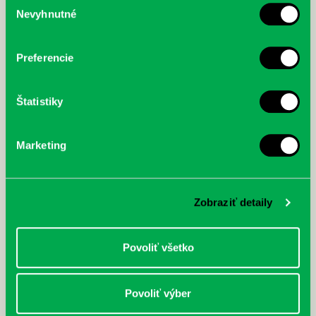
Nevyhnutné
McGrath, Andy: Tadej Pogačar:
Bárdy, Peter: Radičová
súhlasu
Prvá biografia najväčšieho
cyklistu modernej doby:
nezastaviteľný
Preferencie
Štatistiky
Marketing
Zobraziť detaily
Povoliť všetko
Povoliť výber