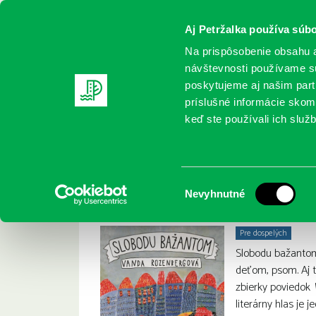
Aj Petržalka používa súbo
Na prispôsobenie obsahu a
návštevnosti používame sú
poskytujeme aj našim partn
REGISTRUJTE SA
ONLINE KATALÓ
príslušné informácie skomb
keď ste používali ich služb
Domov
Nové knihy
Slobodu bažantom
S
Vanda Rozenbergová :
Výber
Nevyhnutné
súhlasu
Pre dospelých
Slobodu bažantom
deťom, psom. Aj 
zbierky poviedok
literárny hlas je 