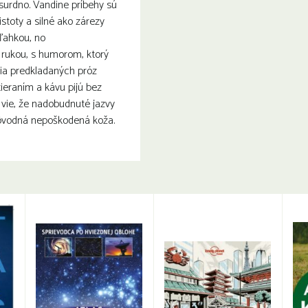
bsurdno. Vandine príbehy sú
stoty a silné ako zárezy
ľahkou, no
rukou, s humorom, ktorý
via predkladaných próz
ieraním a kávu pijú bez
 vie, že nadobudnuté jazvy
pôvodná nepoškodená koža.