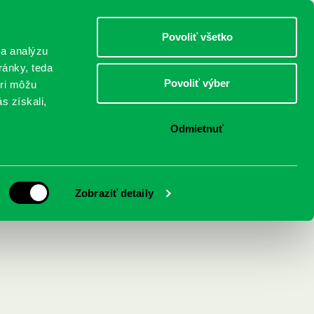
DETI
MLÁDEŽ
DOSPELÍ
Povoliť všetko
 a analýzu
ránky, teda
Povoliť výber
eri môžu
NICI
FEDINOVA
KONTAKTY
s získali,
Odmietnuť
Zobraziť detaily