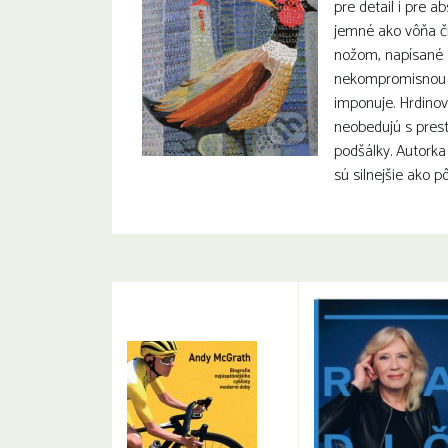
pre detail i pre a
jemné ako vôňa či
nožom, napísané 
nekompromisnou 
imponuje. Hrdino
neobedujú s prest
podšálky. Autorka
sú silnejšie ako 