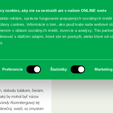
ry cookies, aby ste sa nestratili ani v našom ONLINE svete
lebo reklám, správne fungovanie prepojených sociálnych médií
bory cookies. Informácie o tom, ako používate naše webové st
erom v oblasti sociálnych médií, inzercie a analýzy. Títo partn
GY
SLUŽBY
PODUJATIA
POBOČKY
O KNIŽ
inovať s ďalšími údajmi, ktoré ste im poskytli, alebo ktoré od vá
y.
lobodu bažantom
Preferencie
Štatistiky
Marketing
, slobodu tulákom, ženám,
taký by mohol byť názov
Vandy Rozenbergovej
. Jej
jedinečný, svieži, so zmyslom