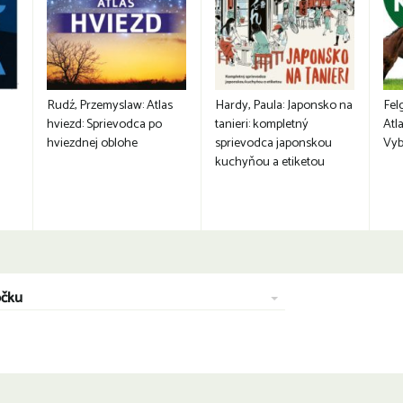
Rudź, Przemyslaw: Atlas
Hardy, Paula: Japonsko na
Fel
hviezd: Sprievodca po
tanieri: kompletný
Atla
hviezdnej oblohe
sprievodca japonskou
Vyb
kuchyňou a etiketou
očku