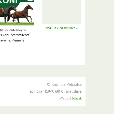
VŠETKY NOVINKY »
genauová, Justyna:
s koní.: Starostlivosť.
avenie. Plemená
© Knižnica Petržalka
Fedinova 1129/7, 851 01 Bratislava
Web od
2day.sk