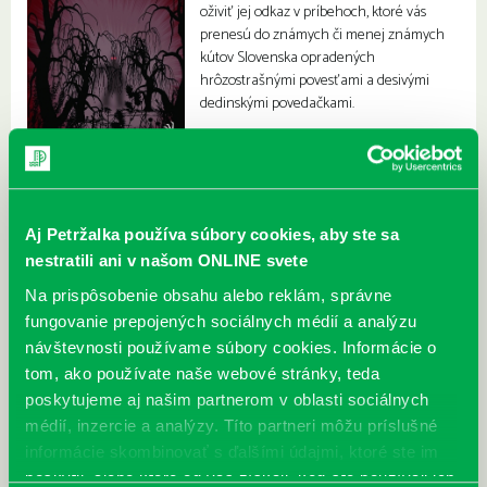
oživiť jej odkaz v príbehoch, ktoré vás
prenesú do známych či menej známych
kútov Slovenska opradených
hrôzostrašnými povesťami a desivými
dedinskými povedačkami.
Aj Petržalka používa súbory cookies, aby ste sa
nestratili ani v našom ONLINE svete
Na prispôsobenie obsahu alebo reklám, správne
fungovanie prepojených sociálnych médií a analýzu
návštevnosti používame súbory cookies. Informácie o
tom, ako používate naše webové stránky, teda
poskytujeme aj našim partnerom v oblasti sociálnych
médií, inzercie a analýzy. Títo partneri môžu príslušné
informácie skombinovať s ďalšími údajmi, ktoré ste im
poskytli, alebo ktoré od vás získali, keď ste používali ich