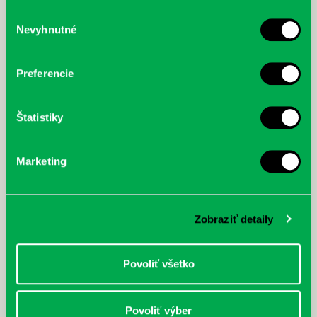
služby.
Výber
Nevyhnutné
súhlasu
McGrath, Andy: Tadej Pogačar:
Bárdy, Peter: Radičová
Prvá biografia najväčšieho
cyklistu modernej doby:
Preferencie
nezastaviteľný
Štatistiky
Marketing
Zobraziť detaily
Povoliť všetko
Povoliť výber