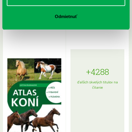
Rudź, Przemyslaw: Atlas hviezd:
Hardy, Paula: Japonsko na tanieri:
Odmietnuť
Sprievodca po hviezdnej oblohe
kompletný sprievodca
japonskou kuchyňou a etiketou
+4288
ďalších skvelých titulov na
čítanie