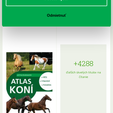
Rudź, Przemyslaw: Atlas hviezd:
Hardy, Paula: Japonsko na tanieri:
Odmietnuť
Sprievodca po hviezdnej oblohe
kompletný sprievodca
japonskou kuchyňou a etiketou
+4288
ďalších skvelých titulov na
čítanie