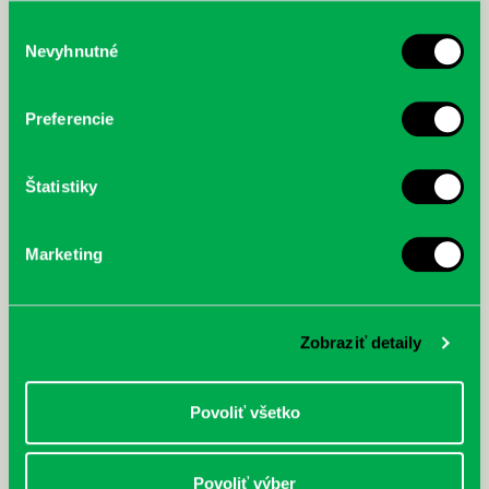
služby.
Výber
Nevyhnutné
súhlasu
McGrath, Andy: Tadej Pogačar:
Bárdy, Peter: Radičová
Prvá biografia najväčšieho
Preferencie
cyklistu modernej doby:
nezastaviteľný
Štatistiky
Marketing
Zobraziť detaily
Povoliť všetko
Povoliť výber