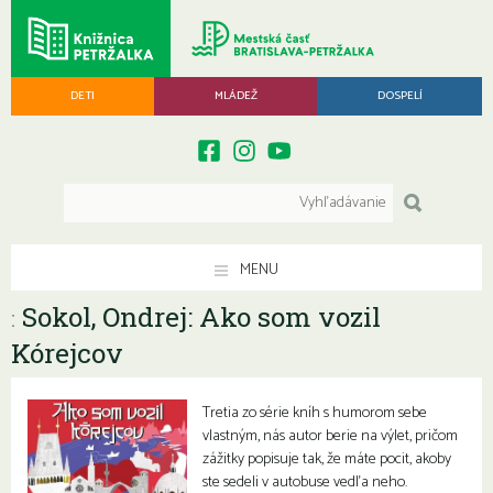
DETI
MLÁDEŽ
DOSPELÍ
MENU
Sokol, Ondrej: Ako som vozil
:
Kórejcov
Tretia zo série kníh s humorom sebe
vlastným, nás autor berie na výlet, pričom
zážitky popisuje tak, že máte pocit, akoby
ste sedeli v autobuse vedľa neho.