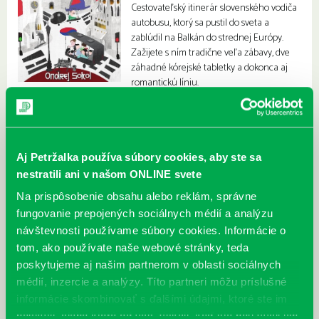
Cestovateľský itinerár slovenského vodiča
autobusu, ktorý sa pustil do sveta a
zablúdil na Balkán do strednej Európy.
Zažijete s ním tradične veľa zábavy, dve
záhadné kórejské tabletky a dokonca aj
romantickú líniu.
Aj Petržalka používa súbory cookies, aby ste sa
nestratili ani v našom ONLINE svete
Na prispôsobenie obsahu alebo reklám, správne
fungovanie prepojených sociálnych médií a analýzu
návštevnosti používame súbory cookies. Informácie o
tom, ako používate naše webové stránky, teda
poskytujeme aj našim partnerom v oblasti sociálnych
médií, inzercie a analýzy. Títo partneri môžu príslušné
informácie skombinovať s ďalšími údajmi, ktoré ste im
poskytli, alebo ktoré od vás získali, keď ste používali ich