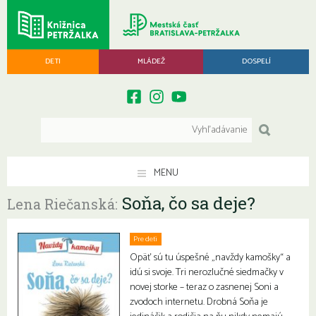
DETI
MLÁDEŽ
DOSPELÍ
MENU
Soňa, čo sa deje?
Lena Riečanská:
Pre deti
Opäť sú tu úspešné „navždy kamošky“ a
idú si svoje. Tri nerozlučné siedmačky v
novej storke – teraz o zasnenej Soni a
zvodoch internetu. Drobná Soňa je