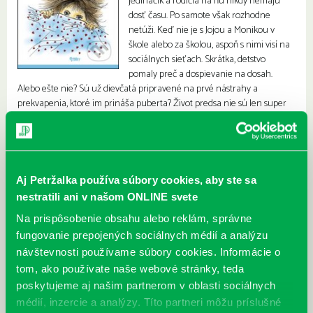
jedináčik a rodičia na ňu nikdy nemajú
dosť času. Po samote však rozhodne
netúži. Keď nie je s Jojou a Monikou v
škole alebo za školou, aspoň s nimi visí na
sociálnych sieťach. Skrátka, detstvo
pomaly preč a dospievanie na dosah.
Alebo ešte nie? Sú už dievčatá pripravené na prvé nástrahy a
prekvapenia, ktoré im prináša puberta? Život predsa nie sú len super
zážitky a ružové sny. A na čete nie sú všetci až takí svätí… Čítajte druhú
časť dievčenskej trilógie, v ktorej na scénu nečakane prichádza Tibor…
Aj Petržalka používa súbory cookies, aby ste sa
nestratili ani v našom ONLINE svete
Na prispôsobenie obsahu alebo reklám, správne
fungovanie prepojených sociálnych médií a analýzu
návštevnosti používame súbory cookies. Informácie o
tom, ako používate naše webové stránky, teda
poskytujeme aj našim partnerom v oblasti sociálnych
médií, inzercie a analýzy. Títo partneri môžu príslušné