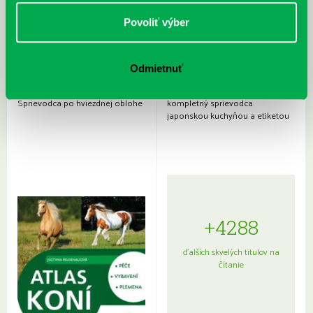
Povoliť výber
Odmietnuť
Rudź, Przemyslaw: Atlas hviezd:
Hardy, Paula: Japonsko na tanieri:
Sprievodca po hviezdnej oblohe
kompletný sprievodca
japonskou kuchyňou a etiketou
+4288
ďalších skvelých titulov na
čítanie