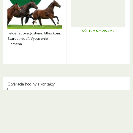
VŠETKY NOVINKY »
Felgenauová, Justyna: Atlas koní.:
Starostlivosť. Vybavenie.
Plemená
Otváracie hodiny a kontakty:
© Knižnica Petržalka
Fedinova 1129/7, 851 01 Bratislava
Web od
2day.sk