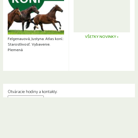
VŠETKY NOVINKY »
Felgenauová, Justyna: Atlas koní.:
Starostlivosť. Vybavenie.
Plemená
Otváracie hodiny a kontakty:
© Knižnica Petržalka
Fedinova 1129/7, 851 01 Bratislava
Web od
2day.sk