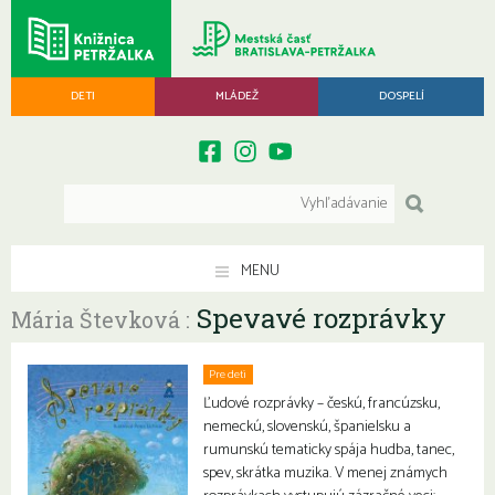
DETI
MLÁDEŽ
DOSPELÍ
MENU
Spevavé rozprávky
Mária Števková :
Pre deti
Ľudové rozprávky – českú, francúzsku,
nemeckú, slovenskú, španielsku a
rumunskú tematicky spája hudba, tanec,
spev, skrátka muzika. V menej známych