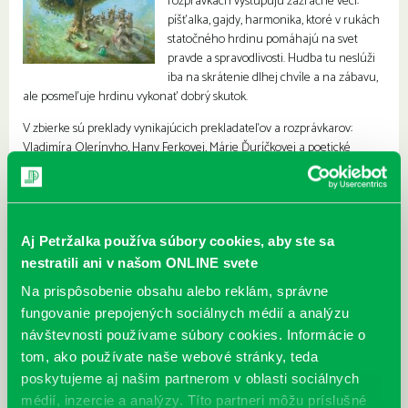
rozprávkach vystupujú zázračné veci:
píšťalka, gajdy, harmonika, ktoré v rukách
statočného hrdinu pomáhajú na svet
pravde a spravodlivosti. Hudba tu neslúži
iba na skrátenie dlhej chvíle a na zábavu,
ale posmeľuje hrdinu vykonať dobrý skutok.
V zbierke sú preklady vynikajúcich prekladateľov a rozprávkarov:
Vladimíra Olerínyho, Hany Ferkovej, Márie Ďuríčkovej a poetické
ilustrácie Petra Uchnára nositeľa prestížnych ocenení za ilustrátorskú
tvorbu.
Aj Petržalka používa súbory cookies, aby ste sa
nestratili ani v našom ONLINE svete
Na prispôsobenie obsahu alebo reklám, správne
fungovanie prepojených sociálnych médií a analýzu
návštevnosti používame súbory cookies. Informácie o
tom, ako používate naše webové stránky, teda
poskytujeme aj našim partnerom v oblasti sociálnych
médií, inzercie a analýzy. Títo partneri môžu príslušné