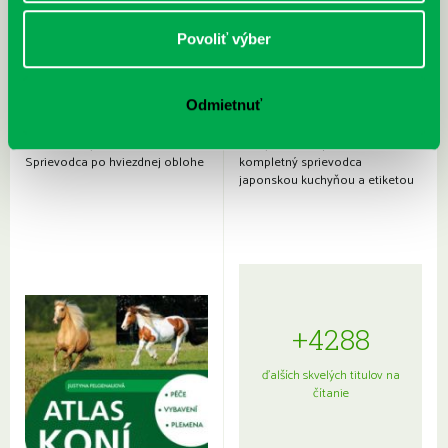
Povoliť výber
Odmietnuť
Rudź, Przemyslaw: Atlas hviezd:
Hardy, Paula: Japonsko na tanieri:
Sprievodca po hviezdnej oblohe
kompletný sprievodca
japonskou kuchyňou a etiketou
+4288
ďalších skvelých titulov na
čítanie