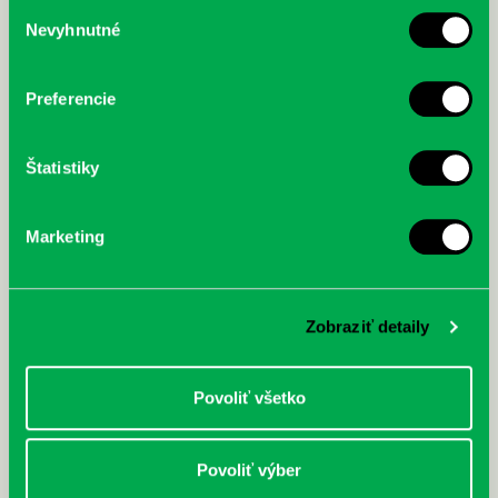
Výber
Nevyhnutné
súhlasu
McGrath, Andy: Tadej Pogačar:
Bárdy, Peter: Radičová
Prvá biografia najväčšieho
cyklistu modernej doby:
nezastaviteľný
Preferencie
Štatistiky
Marketing
Zobraziť detaily
Povoliť všetko
Povoliť výber