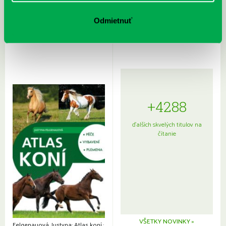
Rudź, Przemyslaw: Atlas hviezd:
Hardy, Paula: Japonsko na tanieri:
Sprievodca po hviezdnej oblohe
kompletný sprievodca
Odmietnuť
japonskou kuchyňou a etiketou
+4288
ďalších skvelých titulov na
čítanie
VŠETKY NOVINKY »
Felgenauová, Justyna: Atlas koní.: