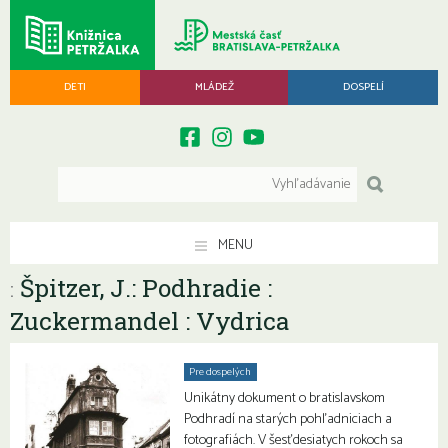
DETI
MLÁDEŽ
DOSPELÍ
MENU
Špitzer, J.: Podhradie :
:
Zuckermandel : Vydrica
Pre dospelých
Unikátny dokument o bratislavskom
Podhradí na starých pohľadniciach a
fotografiách. V šesťdesiatych rokoch sa