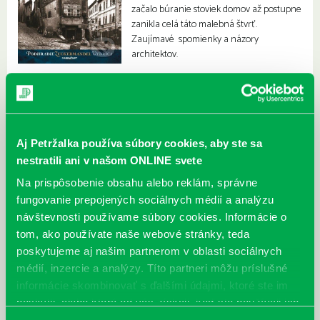
začalo búranie stoviek domov až postupne
zanikla celá táto malebná štvrť.
Zaujímavé spomienky a názory
architektov.
Aj Petržalka používa súbory cookies, aby ste sa
nestratili ani v našom ONLINE svete
Na prispôsobenie obsahu alebo reklám, správne
fungovanie prepojených sociálnych médií a analýzu
návštevnosti používame súbory cookies. Informácie o
tom, ako používate naše webové stránky, teda
poskytujeme aj našim partnerom v oblasti sociálnych
médií, inzercie a analýzy. Títo partneri môžu príslušné
informácie skombinovať s ďalšími údajmi, ktoré ste im
poskytli, alebo ktoré od vás získali, keď ste používali ich
služby.