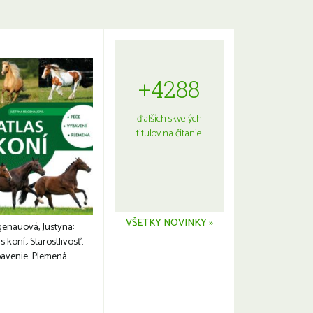
+4288
ďalších skvelých
titulov na čítanie
VŠETKY NOVINKY »
genauová, Justyna:
s koní.: Starostlivosť.
avenie. Plemená