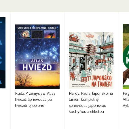
Rudź, Przemyslaw: Atlas
Hardy, Paula: Japonsko na
Fel
hviezd: Sprievodca po
tanieri: kompletný
Atla
hviezdnej oblohe
sprievodca japonskou
Vyb
kuchyňou a etiketou