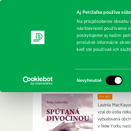
Aj Petržalka používa súbo
Na prispôsobenie obsahu a
návštevnosti používame sú
poskytujeme aj našim partn
REGISTRUJTE SA
ONLINE KATALÓ
príslušné informácie skomb
keď ste používali ich služb
Domov
Nové knihy
Spútaná divočinou
Spúta
Erika Jarkovská :
Výber
Nevyhnutné
súhlasu
Pre deti
Lavinia MacKayová
vzal do ústia rie
vybudovaná obcho
v New Yorku nastú