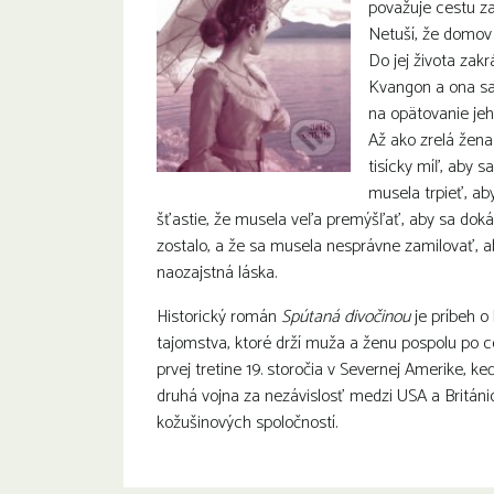
považuje cestu za
Netuší, že domov 
Do jej života zak
Kvangon a ona sa
na opätovanie jeh
Až ako zrelá žena
tisícky míľ, aby s
musela trpieť, aby
šťastie, že musela veľa premýšľať, aby sa dokáza
zostalo, a že sa musela nesprávne zamilovať, ab
naozajstná láska.
Historický román
Spútaná divočinou
je príbeh o
tajomstva, ktoré drží muža a ženu pospolu po c
prvej tretine 19. storočia v Severnej Amerike, k
druhá vojna za nezávislosť medzi USA a Britán
kožušinových spoločností.