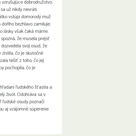
 vzrušujúce dobrodružstvo.
sa už nikdy nevráti.
rátko vstúpi domorodý muž
 doňho bezhlavo zamiluje;
o lásky však čaká márne.
 spozná, že musela prejsť
a dozvedela svoj osud, že
 zistila, čo je skutočné
la tešiť z toho, čo jej
y pochopila, čo je
 hľadaní ľudského šťastia a
elý život. Odohráva sa v
eď ľudské osudy poznačí
iou aj vzájomné súperenie