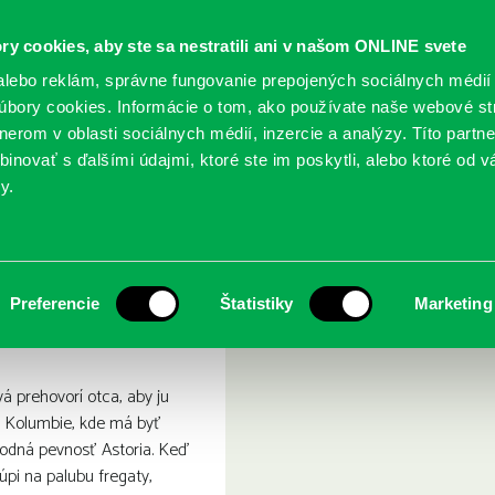
ry cookies, aby ste sa nestratili ani v našom ONLINE svete
lebo reklám, správne fungovanie prepojených sociálnych médií
bory cookies. Informácie o tom, ako používate naše webové st
erom v oblasti sociálnych médií, inzercie a analýzy. Títo partn
GY
SLUŽBY
PODUJATIA
POBOČKY
O KNIŽ
inovať s ďalšími údajmi, ktoré ste im poskytli, alebo ktoré od vá
y.
ná divočinou
Preferencie
Štatistiky
Marketing
 prehovorí otca, aby ju
ky Kolumbie, kde má byť
dná pevnosť Astoria. Keď
pi na palubu fregaty,