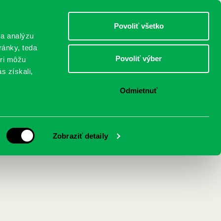
DETI
MLÁDEŽ
DOSPELÍ
Povoliť všetko
 a analýzu
ránky, teda
Povoliť výber
eri môžu
NICI
FEDINOVA
KONTAKTY
s získali,
Odmietnuť
Zobraziť detaily