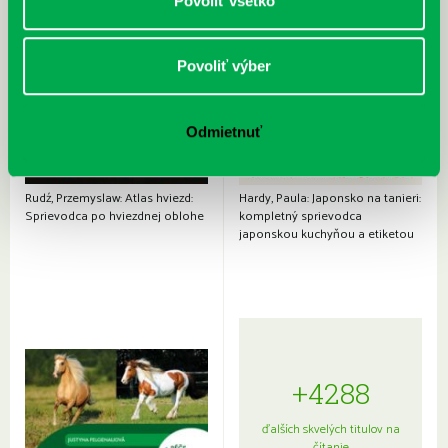
Povoliť všetko
Povoliť výber
Odmietnuť
Rudź, Przemyslaw: Atlas hviezd:
Hardy, Paula: Japonsko na tanieri:
Sprievodca po hviezdnej oblohe
kompletný sprievodca
japonskou kuchyňou a etiketou
+4288
ďalších skvelých titulov na
čítanie