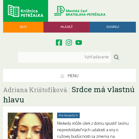
DETI
MLÁDEŽ
DOSPELÍ
MENU
Srdce má vlastnú
Adriana Krištofíková :
hlavu
Pre dospelých
Niekedy môže útek z domu spustiť lavínu
nepredvídateľných udalostí a sny o
ružovej budúcnosti sa zmenia na