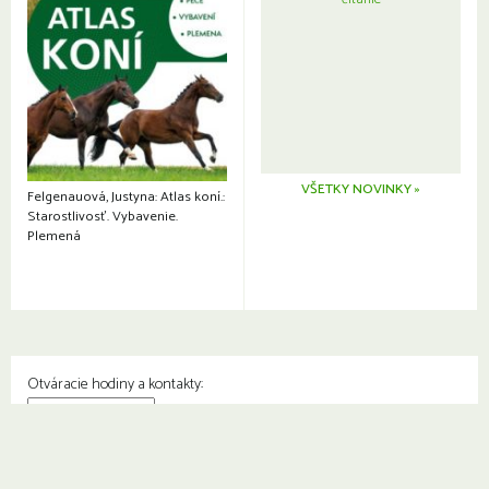
VŠETKY NOVINKY »
Felgenauová, Justyna: Atlas koní.:
Starostlivosť. Vybavenie.
Plemená
Otváracie hodiny a kontakty:
© Knižnica Petržalka
Fedinova 1129/7, 851 01 Bratislava