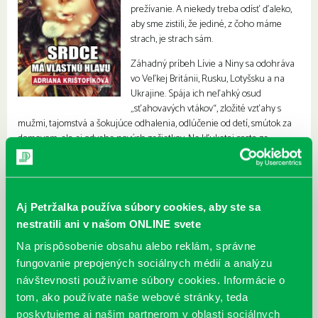
prežívanie. A niekedy treba odísť ďaleko,
aby sme zistili, že jediné, z čoho máme
strach, je strach sám.
Záhadný príbeh Lívie a Niny sa odohráva
vo Veľkej Británii, Rusku, Lotyšsku a na
Ukrajine. Spája ich neľahký osud
„sťahovavých vtákov“, zložité vzťahy s
mužmi, tajomstvá a šokujúce odhalenia, odlúčenie od detí, smútok za
domovom, ale aj odvaha nových začiatkov. Na kľukatej ceste za
naplnením vlastných túžob napokon obe dospejú k poznaniu, že
šťastie nie je o mieste na mape a domov je všade tam, kde máme
srdce.
Aj Petržalka používa súbory cookies, aby ste sa
nestratili ani v našom ONLINE svete
Na prispôsobenie obsahu alebo reklám, správne
fungovanie prepojených sociálnych médií a analýzu
návštevnosti používame súbory cookies. Informácie o
tom, ako používate naše webové stránky, teda
poskytujeme aj našim partnerom v oblasti sociálnych