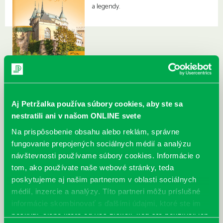
a legendy.
Aj Petržalka používa súbory cookies, aby ste sa
nestratili ani v našom ONLINE svete
Na prispôsobenie obsahu alebo reklám, správne
fungovanie prepojených sociálnych médií a analýzu
návštevnosti používame súbory cookies. Informácie o
tom, ako používate naše webové stránky, teda
poskytujeme aj našim partnerom v oblasti sociálnych
médií, inzercie a analýzy. Títo partneri môžu príslušné
informácie skombinovať s ďalšími údajmi, ktoré ste im
poskytli, alebo ktoré od vás získali, keď ste používali ich