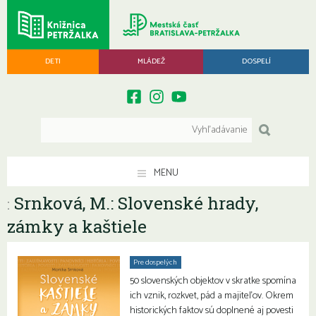
DETI
MLÁDEŽ
DOSPELÍ
MENU
Srnková, M.: Slovenské hrady,
:
zámky a kaštiele
Pre dospelých
50 slovenských objektov v skratke spomína
ich vznik, rozkvet, pád a majiteľov. Okrem
historických faktov sú doplnené aj povesti