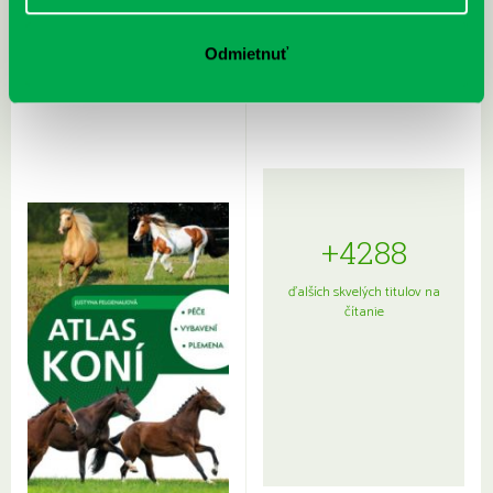
Rudź, Przemyslaw: Atlas hviezd:
Hardy, Paula: Japonsko na tanieri:
Odmietnuť
Sprievodca po hviezdnej oblohe
kompletný sprievodca
japonskou kuchyňou a etiketou
+4288
ďalších skvelých titulov na
čítanie