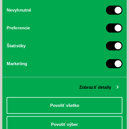
služby.
Výber
Nevyhnutné
súhlasu
McGrath, Andy: Tadej Pogačar:
Bárdy, Peter: Radičová
Prvá biografia najväčšieho
cyklistu modernej doby:
Preferencie
nezastaviteľný
Štatistiky
Marketing
Zobraziť detaily
Povoliť všetko
Povoliť výber