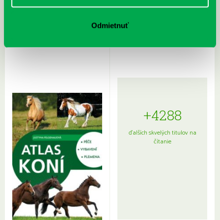
Rudź, Przemyslaw: Atlas hviezd:
Hardy, Paula: Japonsko na tanieri:
Odmietnuť
Sprievodca po hviezdnej oblohe
kompletný sprievodca
japonskou kuchyňou a etiketou
+4288
ďalších skvelých titulov na
čítanie