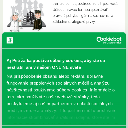
trénuje pamäť, sústredenie a trpezlivosť.
Učí deti hravou formou spoznávať
pravidlá pohybu figúr na šachovnici a
základné strategické prvky.
Aj Petržalka používa súbory cookies, aby ste sa
nestratili ani v našom ONLINE svete
Na prispôsobenie obsahu alebo reklám, správne
fungovanie prepojených sociálnych médií a analýzu
návštevnosti používame súbory cookies. Informácie o
tom, ako používate naše webové stránky, teda
poskytujeme aj našim partnerom v oblasti sociálnych
médií, inzercie a analýzy. Títo partneri môžu príslušné
informácie skombinovať s ďalšími údajmi, ktoré ste im
poskytli, alebo ktoré od vás získali, keď ste používali ich