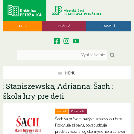
DETI
MLÁDEŽ
DOSPELÍ
MENU
Staniszewska, Adrianna: Šach :
:
škola hry pre deti
Pre deti
Pre mládež
Šach sa právom nazýva kráľovskou hrou.
Poskytuje zábavu, povzbudzuje
predstavivosť a logické myslenie a zároveň