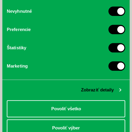
služby.
Výber
Nevyhnutné
súhlasu
McGrath, Andy: Tadej Pogačar:
Bárdy, Peter: Radičová
Prvá biografia najväčšieho
cyklistu modernej doby:
Preferencie
nezastaviteľný
Štatistiky
Marketing
Zobraziť detaily
Povoliť všetko
Povoliť výber