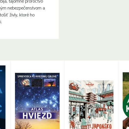
abíja, tajomné proroctvo
šným nebezpečenstvom a
šiť živly, ktoré ho
.