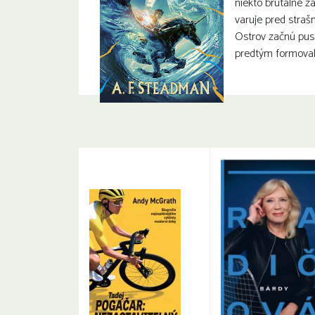
niekto brutálne z
varuje pred stra
Ostrov začnú pusto
predtým formovali