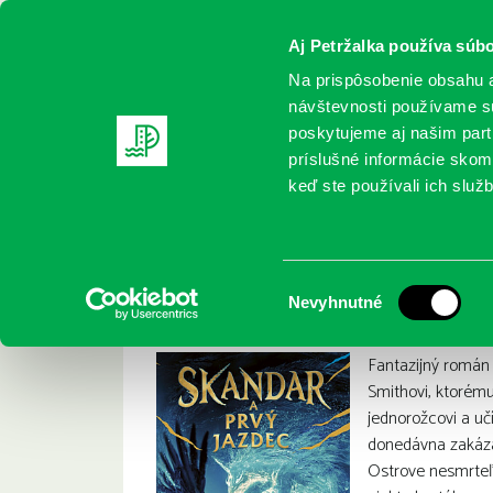
Aj Petržalka používa súbo
Na prispôsobenie obsahu a
návštevnosti používame sú
poskytujeme aj našim partn
REGISTRUJTE SA
ONLINE KATALÓ
príslušné informácie skomb
keď ste používali ich služb
Domov
Nové knihy
Steadman, A. F. : Skandar a Prvý jaz
Steadman, A. F. : S
:
Výber
Nevyhnutné
súhlasu
Fantazijný román
Smithovi, ktorému 
jednorožcovi a uč
donedávna zakáz
Ostrove nesmrteľ