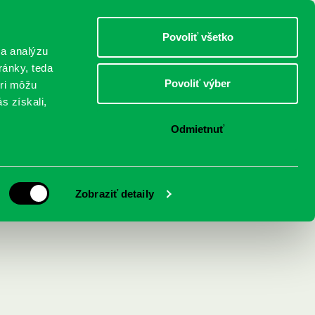
DETI
MLÁDEŽ
DOSPELÍ
Povoliť všetko
 a analýzu
ránky, teda
Povoliť výber
eri môžu
NICI
FEDINOVA
KONTAKTY
s získali,
Odmietnuť
Zobraziť detaily