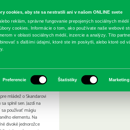
ry cookies, aby ste sa nestratili ani v našom ONLINE svete
lebo reklám, správne fungovanie prepojených sociálnych médií
bory cookies. Informácie o tom, ako používate naše webové st
erom v oblasti sociálnych médií, inzercie a analýzy. Títo partn
GY
SLUŽBY
PODUJATIA
POBOČKY
O KNIŽ
inovať s ďalšími údajmi, ktoré ste im poskytli, alebo ktoré od vá
y.
dec
kandar a Prvý jazdec
Preferencie
Štatistiky
Marketing
 pre mládež o Skandarovi
sa splnil sen. Jazdí na
í sa používať mágiu
aného elementu. Na
né divoké jednorožce