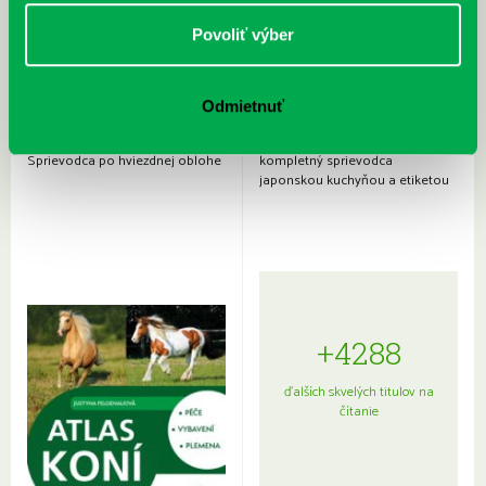
Povoliť výber
Odmietnuť
Rudź, Przemyslaw: Atlas hviezd:
Hardy, Paula: Japonsko na tanieri:
Sprievodca po hviezdnej oblohe
kompletný sprievodca
japonskou kuchyňou a etiketou
+4288
ďalších skvelých titulov na
čítanie