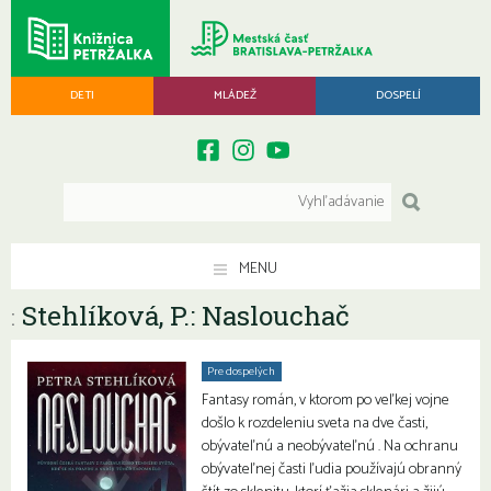
DETI
MLÁDEŽ
DOSPELÍ
MENU
Stehlíková, P.: Naslouchač
:
Pre dospelých
Fantasy román, v ktorom po veľkej vojne
došlo k rozdeleniu sveta na dve časti,
obývateľnú a neobývateľnú . Na ochranu
obývateľnej časti ľudia používajú obranný