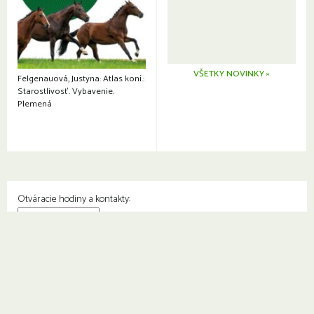
VŠETKY NOVINKY »
Felgenauová, Justyna: Atlas koní.:
Starostlivosť. Vybavenie.
Plemená
Otváracie hodiny a kontakty:
© Knižnica Petržalka
Fedinova 1129/7, 851 01 Bratislava
Web od
2day.sk