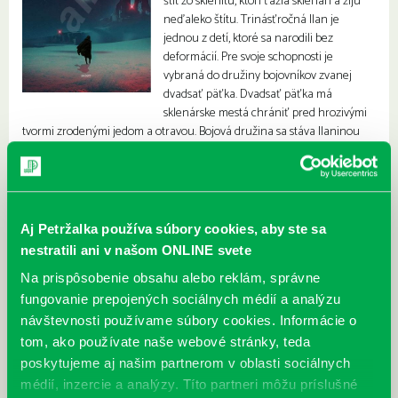
štít zo sklenitu, ktorí ťažia sklenári a žijú
neďaleko štítu. Trinásťročná Ilan je
jednou z detí, ktoré sa narodili bez
deformácií. Pre svoje schopnosti je
vybraná do družiny bojovníkov zvanej
dvadsať päťka. Dvadsať päťka má
sklenárske mestá chrániť pred hrozivými
tvormi zrodenými jedom a otravou. Bojová družina sa stáva Ilaninou
rodinou a pri ich postupnom poznávaní dievča odhaľuje i iné tajomné
pravdy.
Aj Petržalka používa súbory cookies, aby ste sa
nestratili ani v našom ONLINE svete
Na prispôsobenie obsahu alebo reklám, správne
fungovanie prepojených sociálnych médií a analýzu
návštevnosti používame súbory cookies. Informácie o
tom, ako používate naše webové stránky, teda
poskytujeme aj našim partnerom v oblasti sociálnych
médií, inzercie a analýzy. Títo partneri môžu príslušné