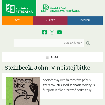
DETI
MLÁDEŽ
DOSPELÍ
MENU
Steinbeck, John: V neistej bitke
:
Spoločenský román rozpráva príbeh
zberačov jabĺk, ktorí sa snažia vydobyť si
štrajkom lepšie pracovné podmienky.