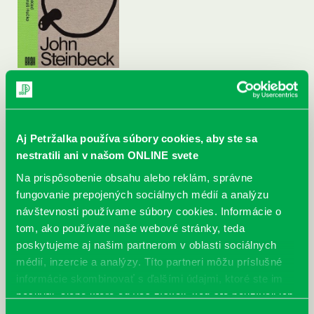
Aj Petržalka používa súbory cookies, aby ste sa
nestratili ani v našom ONLINE svete
Na prispôsobenie obsahu alebo reklám, správne
fungovanie prepojených sociálnych médií a analýzu
návštevnosti používame súbory cookies. Informácie o
tom, ako používate naše webové stránky, teda
poskytujeme aj našim partnerom v oblasti sociálnych
médií, inzercie a analýzy. Títo partneri môžu príslušné
informácie skombinovať s ďalšími údajmi, ktoré ste im
poskytli, alebo ktoré od vás získali, keď ste používali ich
služby.