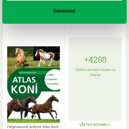
Rudź, Przemyslaw: Atlas hviezd:
Hardy, Paula: Japonsko na tanieri:
Sprievodca po hviezdnej oblohe
kompletný sprievodca
Odmietnuť
japonskou kuchyňou a etiketou
+4288
ďalších skvelých titulov na
čítanie
VŠETKY NOVINKY »
Felgenauová, Justyna: Atlas koní.: