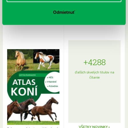
Rudź, Przemyslaw: Atlas hviezd:
Hardy, Paula: Japonsko na tanieri:
Sprievodca po hviezdnej oblohe
kompletný sprievodca
Odmietnuť
japonskou kuchyňou a etiketou
+4288
ďalších skvelých titulov na
čítanie
VŠETKY NOVINKY »