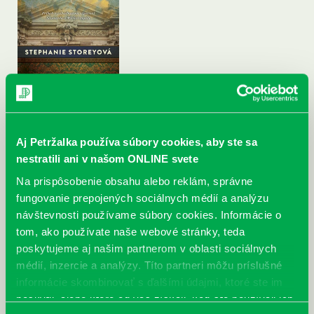
Aj Petržalka používa súbory cookies, aby ste sa
nestratili ani v našom ONLINE svete
Na prispôsobenie obsahu alebo reklám, správne
fungovanie prepojených sociálnych médií a analýzu
návštevnosti používame súbory cookies. Informácie o
tom, ako používate naše webové stránky, teda
poskytujeme aj našim partnerom v oblasti sociálnych
médií, inzercie a analýzy. Títo partneri môžu príslušné
informácie skombinovať s ďalšími údajmi, ktoré ste im
poskytli, alebo ktoré od vás získali, keď ste používali ich