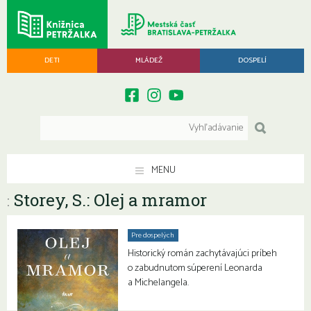
DETI
MLÁDEŽ
DOSPELÍ
MENU
Storey, S.: Olej a mramor
:
Pre dospelých
Historický román zachytávajúci príbeh
o zabudnutom súperení Leonarda
a Michelangela.