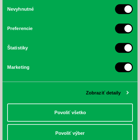
služby.
Výber
Nevyhnutné
súhlasu
McGrath, Andy: Tadej Pogačar:
Bárdy, Peter: Radičová
Prvá biografia najväčšieho
cyklistu modernej doby:
Preferencie
nezastaviteľný
Štatistiky
Marketing
Zobraziť detaily
Povoliť všetko
Povoliť výber