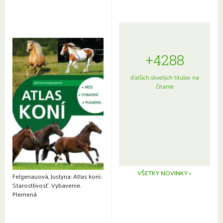
+4288
ďalších skvelých titulov na
čítanie
VŠETKY NOVINKY »
Felgenauová, Justyna: Atlas koní.:
Starostlivosť. Vybavenie.
Plemená