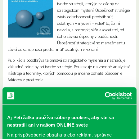
tvorbe stratégií, ktorý je založený na
strategickom myslení. Úspešnosť stratégie
závisí od schopnosti predstihnúť
ostatných v myslení – vidieť to, čo iní
nevidia, a pochopiť skôr ako ostatní, od
čoho závisia úspechy v budúcnosti.
Úspešnosť strategického manažmentu
závisí od schopnosti predstihnúť ostatných v konaní.
Publikácia poodkrýva tajomstvá strategického myslenia a naznačuje
základné princípy pri tvorbe stratégie. Poukazuje na vhodné analytické
nástroje a techniky, ktorých pomocou je možné odhaliť pôsobenie
faktorov z prostredia.
Popri tvorbe stratégie sa venuje aj otázkam implementácie stratégie a
jej hodnotenia a kontroly. Zdôrazňuje, že v súčasnosti nie je dôležité
iba súťažiť a víťaziť, ale účinné je posilňovať svoje pozície vytváraním
strategických partnerstiev.
Aj Petržalka používa súbory cookies, aby ste sa
Určená je pre študentov vysokých škôl, ale aj pre manažérov v praxi,
nestratili ani v našom ONLINE svete
ktorí hľadajú spôsob, ako doviesť firmu v náročnom a ťažko
predvídateľnom prostredí k dlhodobej úspešnosti.
Na prispôsobenie obsahu alebo reklám, správne