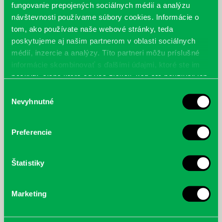
fungovanie prepojených sociálnych médií a analýzu
návštevnosti používame súbory cookies. Informácie o
tom, ako používate naše webové stránky, teda
poskytujeme aj našim partnerom v oblasti sociálnych
médií, inzercie a analýzy. Títo partneri môžu príslušné
informácie skombinovať s ďalšími údajmi, ktoré ste im
poskytli, alebo ktoré od vás získali, keď ste používali ich
služby.
Výber
Nevyhnutné
súhlasu
Preferencie
Štatistiky
McGrath, Andy: Tadej Pogačar:
Bárdy, Peter: Radičová
Marketing
Prvá biografia najväčšieho
cyklistu modernej doby:
nezastaviteľný