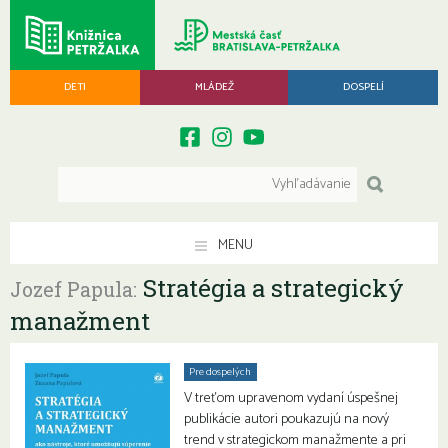
DETI
MLÁDEŽ
DOSPELÍ
MENU
Stratégia a strategický
Jozef Papula:
manažment
Pre dospelých
V treťom upravenom vydaní úspešnej
publikácie autori poukazujú na nový
trend v strategickom manažmente a pri