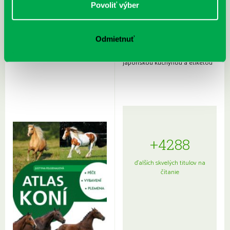
Povoliť výber
Odmietnuť
Rudź, Przemyslaw: Atlas hviezd:
Hardy, Paula: Japonsko na tanieri:
Sprievodca po hviezdnej oblohe
kompletný sprievodca
japonskou kuchyňou a etiketou
+4288
ďalších skvelých titulov na
čítanie