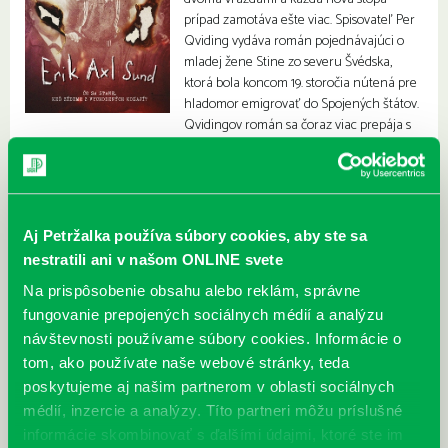
prípad zamotáva ešte viac. Spisovateľ Per
Qviding vydáva román pojednávajúci o
mladej žene Stine zo severu Švédska,
ktorá bola koncom 19. storočia nútená pre
hladomor emigrovať do Spojených štátov.
Qvidingov román sa čoraz viac prepája s
vraždami a vyšetrovateľom dochádza čas.
Aj Petržalka používa súbory cookies, aby ste sa
nestratili ani v našom ONLINE svete
Na prispôsobenie obsahu alebo reklám, správne
fungovanie prepojených sociálnych médií a analýzu
návštevnosti používame súbory cookies. Informácie o
tom, ako používate naše webové stránky, teda
poskytujeme aj našim partnerom v oblasti sociálnych
médií, inzercie a analýzy. Títo partneri môžu príslušné
informácie skombinovať s ďalšími údajmi, ktoré ste im