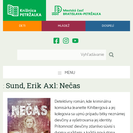
DETI
MLÁDEŽ
DOSPELÍ
MENU
Sund, Erik Axl: Nečas
:
Detektívny román, kde kriminálna
komisárka Jeanette Kihlbergová a jej
kolegovia sa ujmú prípadu bitky neznámej
dievčiny a vyšetrovania jej identity.
Prítomnosť dievčiny zdanlivo súvisí s
dvoma vraždami a každá nová stopa