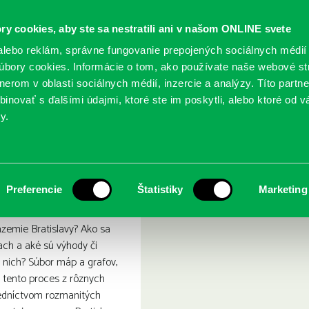
ry cookies, aby ste sa nestratili ani v našom ONLINE svete
lebo reklám, správne fungovanie prepojených sociálnych médií
bory cookies. Informácie o tom, ako používate naše webové st
erom v oblasti sociálnych médií, inzercie a analýzy. Títo partn
GY
SLUŽBY
PODUJATIA
POBOČKY
O KNIŽ
inovať s ďalšími údajmi, ktoré ste im poskytli, alebo ktoré od vá
y.
as suburbanizácie Bratislavy
a (z) mesta : atlas suburba
Preferencie
Štatistiky
Marketing
zemie Bratislavy? Ako sa
ach a aké sú výhody či
 nich? Súbor máp a grafov,
 tento proces z rôznych
redníctvom rozmanitých