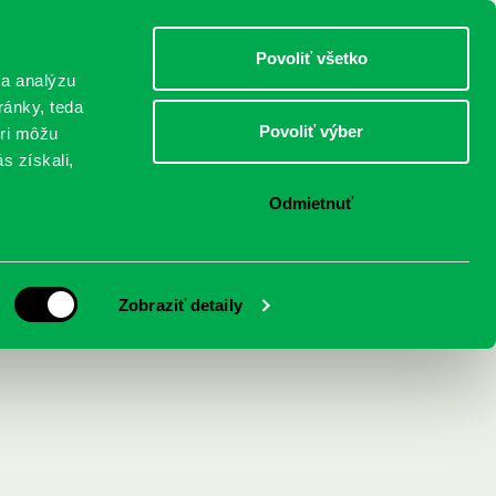
DETI
MLÁDEŽ
DOSPELÍ
Povoliť všetko
 a analýzu
ránky, teda
Povoliť výber
eri môžu
NICI
FEDINOVA
KONTAKTY
s získali,
Odmietnuť
nizácie Bratislavy
Zobraziť detaily