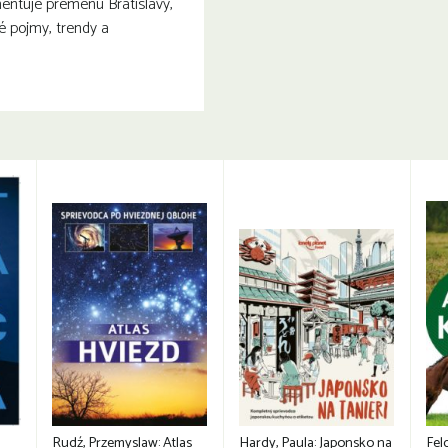
mentuje premenu Bratislavy,
é pojmy, trendy a
Rudź, Przemyslaw: Atlas
Hardy, Paula: Japonsko na
Fel