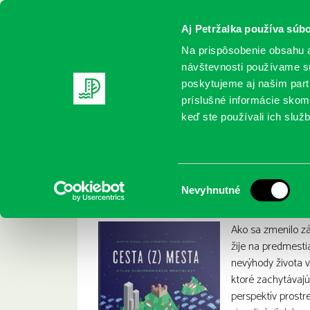
Aj Petržalka používa súbo
Na prispôsobenie obsahu a
návštevnosti používame sú
poskytujeme aj našim partn
REGISTRUJTE SA
ONLINE KATALÓ
príslušné informácie skomb
keď ste používali ich služb
Domov
Nové knihy
Šveda, Martin: Cesta (z) mesta : atl
Šveda, Martin: Cest
:
Výber
Nevyhnutné
súhlasu
Ako sa zmenilo zá
žije na predmesti
nevýhody života v
ktoré zachytávajú
perspektív prost