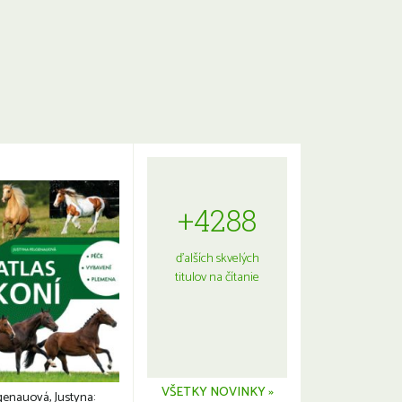
+4288
ďalších skvelých
titulov na čítanie
VŠETKY NOVINKY »
genauová, Justyna: