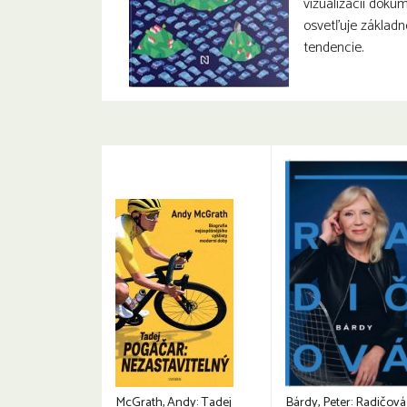
vizualizácií doku
osvetľuje základn
tendencie.
McGrath, Andy: Tadej
Bárdy, Peter: Radičová